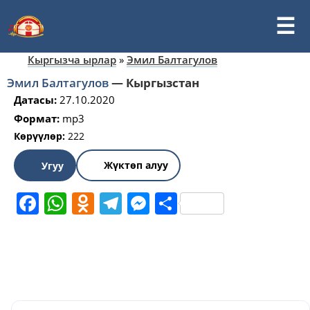
Кыргызча ырлар
»
Эмил Балтагулов
Эмил Балтагулов
—
Кыргызстан
Датасы:
27.10.2020
Формат:
mp3
Көрүүлөр:
222
Жүктөп алуу
Угуу
Facebook
WhatsApp
Odnoklassniki
Telegram
Messenger
Share