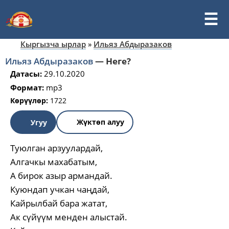
Кыргызча ырлар
»
Ильяз Абдыразаков
Ильяз Абдыразаков
—
Неге?
Датасы:
29.10.2020
Формат:
mp3
Көрүүлөр:
1722
Жүктөп алуу
Угуу
Туюлган арзуулардай,
Алгачкы махабатым,
А бирок азыр армандай.
Куюндап учкан чаңдай,
Кайрылбай бара жатат,
Ак сүйүүм менден алыстай.