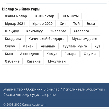
Ырлар жыйнактары
Жаны ырлар
Жыйнактар
Эн мыкты
Ырлар 2021
Ырлар 2020
Хит
Той
Эски
Шаңдуу
Кайгылуу
Энелерге
Аталарга
Кыздарга
Кичинекей балдарга
Мугалимдерге
Сүйүү
Мекен
Айылым
Туулган күнгө
Күз
Кыш
Аккордеон
Комуз
Гитара
Орусча
Өзбекче
Казакча
Мусулман
Жыйнактар / Сборники
Ырчылар / Исполнители
Жомоктор /
Сказки
Автордук укук ээлерине
© 2003-2026 Kyrgyz-Audio.com