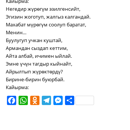
Кайырма:
Негедир жүрөгүм эзилгенсийт,
Эгизин жоготуп, жалгыз калгандай.
Махабат мүрөгүм соолуп баратат,
Менин…
Буулугуп учкан куштай,
Армандан сыздап кеттим,
Айта албай, ичимен ыйлай.
Эмне үчүн тагдыр кыйнайт,
Айрылтып жүрөктөрдү?
Бирине-бирин буюрбай.
Кайырма:
Facebook
WhatsApp
Odnoklassniki
Telegram
Messenger
Share