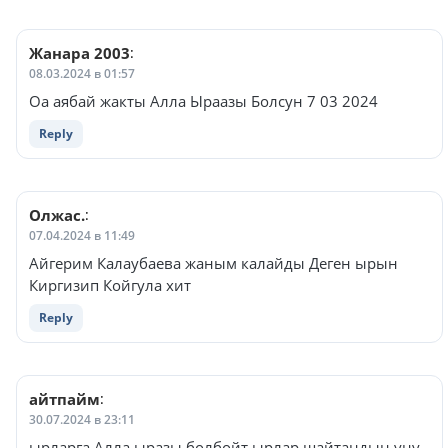
Жанара 2003
:
08.03.2024 в 01:57
Оа аябай жакты Алла Ыраазы Болсун 7 03 2024
Reply
Олжас.
:
07.04.2024 в 11:49
Айгерим Калаубаева жаным калайды Деген ырын
Киргизип Койгула хит
Reply
айтпайм
:
30.07.2024 в 23:11
ырларга Алла ыразы болбойт ырлар шайтандын уну