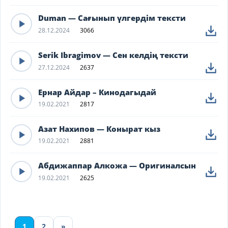
Duman — Сағынып үлгердім тексти
28.12.2024
3066
Serik Ibragimov — Сен келдің тексти
27.12.2024
2637
Ернар Айдар – Кинодагыдай
19.02.2021
2817
Азат Нахипов — Конырат кыз
19.02.2021
2881
Абдижаппар Алкожа — Оригиналсын
19.02.2021
2625
1
2
»