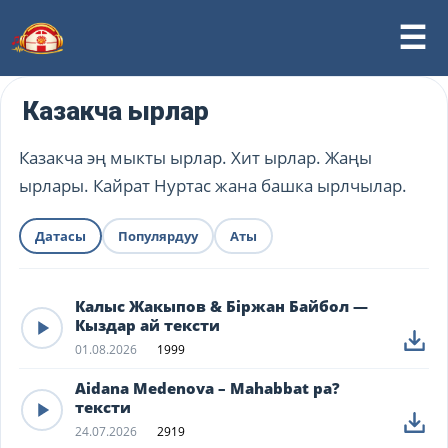
Казакча ырлар
Казакча эң мыкты ырлар. Хит ырлар. Жаңы
ырлары. Кайрат Нуртас жана башка ырлчылар.
Датасы
Популярдуу
Аты
Калыс Жакыпов & Біржан Байбол —
Кыздар ай тексти
01.08.2026
1999
Aidana Medenova – Mahabbat pa?
тексти
24.07.2026
2919