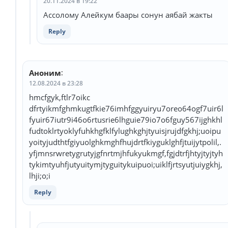
20.11.2024 в 19:22
Ассолому Алейкум баары сонун аябай жакты
Reply
Аноним
:
12.08.2024 в 23:28
hmcfgyk,ftlr7oikc
dfrtyikmfghmkugtfkie76imhfggyuiryu7oreo64ogf7uir6l
fyuir67iutr9i46o6rtusrie6lhguie79io7o6fguy567ijghkhl
fudtoklrtyoklyfuhkhgfklfylughkghjtyuisjrujdfgkhj;uoipu
yoityjudthtfgiyuolghkmghfhujdrtfkiyguklghfjtuijytpolil,.
yfjmnsrwretygrutyjgfnrtmjhfukyukmgf,fgjdtrfjhtyjtyjtyh
tykimtyuhfjutyuitymjtyguitykuipuoi;uiklfjrtsyutjuiygkhj,
lhji;o;i
Reply