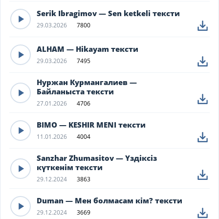
Serik Ibragimov — Sen ketkeli тексти
29.03.2026
7800
ALHAM — Hikayam тексти
29.03.2026
7495
Нуржан Курмангалиев —
Байланыста тексти
27.01.2026
4706
BIMO — KESHIR MENI тексти
11.01.2026
4004
Sanzhar Zhumasitov — Үздіксіз
күткенім тексти
29.12.2024
3863
Duman — Мен болмасам кім? тексти
29.12.2024
3669