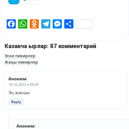
Facebook
WhatsApp
Odnoklassniki
Telegram
Messenger
Share
Казакча ырлар: 87 комментарий
Навигация
Эски пикирлер
Жаңы пикирлер
по
комментариям
Аноним
:
18.10.2023 в 00:45
Эң жакшы
Reply
Аноним
: