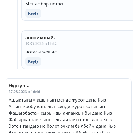
Менде бар нотасы
Reply
анонимный
:
10.07.2026 в 15:22
нотасы жок де
Reply
Нургуль
:
27.08.2023 в 16:46
Ашыктыгым ашынып менде журот дана Кыз
Анын жообу катылып сенде журот катылып
Жашырбастан сырынды ачпайсынбы дана Кыз
Жабыркатпай чынынды айтайсынбы дана Кыз
Эртен тандыр не болот эчким билбейм дана Кыз
Эки эселеп менчилик эчким суйбойт дана Кыз