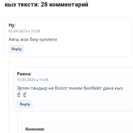
кыз тексти: 28 комментарий
Ну
:
03.04.2023 в 15:58
Аягы жок бир куплети
Reply
Раяна
:
13.03.2025 в 11:49
Эртен тандыр не болот эчким билбейт дана кыз
☝️. ☝️
Reply
Аноним
: