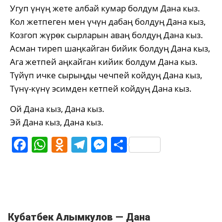
Угуп үнүң жете албай кумар болдум Дана кыз.
Кол жетпеген мен үчүн дабаң болдуң Дана кыз,
Козгоп жүрөк сырларын аваң болдуң Дана кыз.
Асман тиреп шаңкайган бийик болдуң Дана кыз,
Ага жетпей аңкайган кийик болдум Дана кыз.
Түйүп ичке сырыңды чечпей койдуң Дана кыз,
Түнү-күнү эсимден кетпей койдуң Дана кыз.
Ой Дана кыз, Дана кыз.
Эй Дана кыз, Дана кыз.
Facebook
WhatsApp
Odnoklassniki
Telegram
Messenger
Share
Кубатбек Алымкулов — Дана