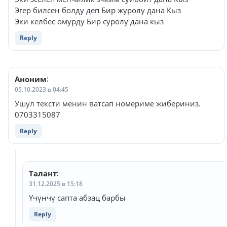
Эгер билсен болду деп Бир журолу дана Кыз
Эки келбес омурду Бир суролу дана кыз
Reply
Аноним
:
05.10.2023 в 04:45
Ушул тексти менин ватсап номериме жибериниз.
0703315087
Reply
Талант
:
31.12.2025 в 15:18
Үчүнчү сапта абзац барбы
Reply