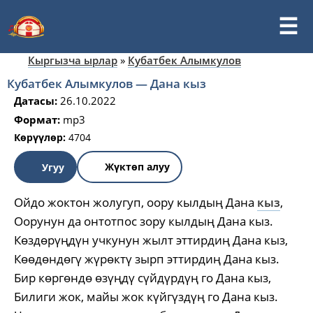
Кыргызча ырлар
»
Кубатбек Алымкулов
Кубатбек Алымкулов — Дана кыз
Датасы:
26.10.2022
Формат:
mp3
Көрүүлөр:
4704
Жүктөп алуу
Угуу
Ойдо жоктон жолугуп, оору кылдың Дана
кыз
,
Оорунун да онтотпос зору кылдың Дана кыз.
Көздөрүңдүн учкунун жылт эттирдиң Дана кыз,
Көөдөндөгү жүрөктү зырп эттирдиң Дана кыз.
Бир көргөндө өзүңдү сүйдүрдүң го Дана кыз,
Билиги жок, майы жок күйгүздүң го Дана кыз.