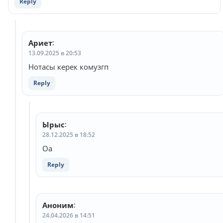
Reply
Ариет
:
13.09.2025 в 20:53
Нотасы керек комузгп
Reply
Ырыс
:
28.12.2025 в 18:52
Оа
Reply
Аноним
:
24.04.2026 в 14:51