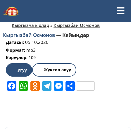
Кыргызча ырлар
»
Кыргызбай Осмонов
Кыргызбай Осмонов
—
Кайыңдар
Датасы:
05.10.2020
Формат:
mp3
Көрүүлөр:
109
Жүктөп алуу
Угуу
Facebook
WhatsApp
Odnoklassniki
Telegram
Messenger
Share