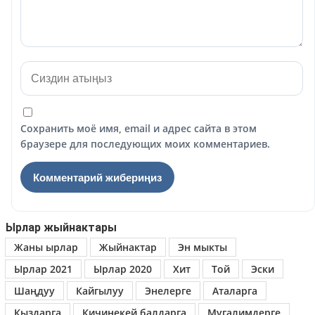
Сохранить моё имя, email и адрес сайта в этом
браузере для последующих моих комментариев.
Ырлар жыйнактары
Жаны ырлар
Жыйнактар
Эн мыкты
Ырлар 2021
Ырлар 2020
Хит
Той
Эски
Шаңдуу
Кайгылуу
Энелерге
Аталарга
Кыздарга
Кичинекей балдарга
Мугалимдерге