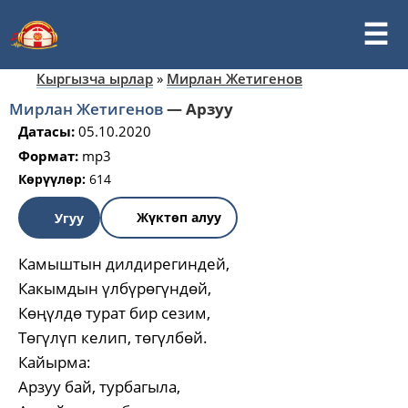
Кыргызча ырлар
»
Мирлан Жетигенов
Мирлан Жетигенов
—
Арзуу
Датасы:
05.10.2020
Формат:
mp3
Көрүүлөр:
614
Жүктөп алуу
Угуу
Камыштын дилдирегиндей,
Какымдын үлбүрөгүндөй,
Көңүлдө турат бир сезим,
Төгүлүп келип, төгүлбөй.
Кайырма:
Арзуу бай, турбагыла,