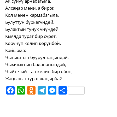
Ак сүйүү арнабагыла.
Алсаңар мени, а бирок
Кол менен кармабагыла.
Булуттун бүркөгүндөй,
Булактын тунук үнүндөй,
Кыялда турат бир сүрөт,
Көрүнүп келип көрүнбөй.
Кайырма:
Чыгыштын буурул таңындай,
Чымчыктын балапанындай,
Чыйт-чыйттап келип бир обон,
Жаңырып турат жаңырбай.
Facebook
WhatsApp
Odnoklassniki
Telegram
Messenger
Share