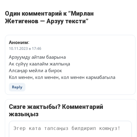
Один комментарий к “Мирлан
Жетигенов — Арзуу тексти”
Аноним
:
10.11.2023 в 17:46
Арзуумду айтам баарына
Ак сүйүү каалайм жалпыңа
Алсаңар мейли а бирок
Кол менен, кол менен, кол менен кармабагыла
Reply
Сизге жактыбы? Комментарий
жазыңыз