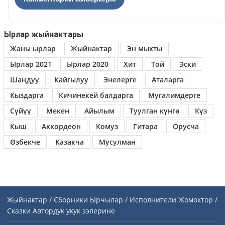
Ырлар жыйнактары
Жаны ырлар
Жыйнактар
Эн мыкты
Ырлар 2021
Ырлар 2020
Хит
Той
Эски
Шаңдуу
Кайгылуу
Энелерге
Аталарга
Кыздарга
Кичинекей балдарга
Мугалимдерге
Сүйүү
Мекен
Айылым
Туулган күнгө
Күз
Кыш
Аккордеон
Комуз
Гитара
Орусча
Өзбекче
Казакча
Мусулман
Жыйнактар / Сборники
Ырчылар / Исполнители
Жомоктор /
Сказки
Автордук укук ээлерине