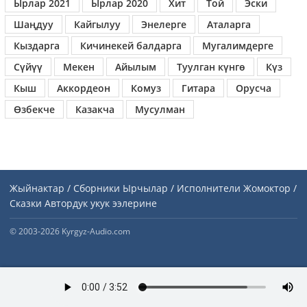
Ырлар 2021
Ырлар 2020
Хит
Той
Эски
Шаңдуу
Кайгылуу
Энелерге
Аталарга
Кыздарга
Кичинекей балдарга
Мугалимдерге
Сүйүү
Мекен
Айылым
Туулган күнгө
Күз
Кыш
Аккордеон
Комуз
Гитара
Орусча
Өзбекче
Казакча
Мусулман
Жыйнактар / Сборники
Ырчылар / Исполнители
Жомоктор /
Сказки
Автордук укук ээлерине
© 2003-2026 Kyrgyz-Audio.com