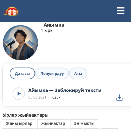
Айымка
1 ыры
Датасы
Популярдуу
Аты
Айымка — Заблокируй тексти
05.03.2021
6257
Ырлар жыйнактары
Жаны ырлар
Жыйнактар
Эн мыкты