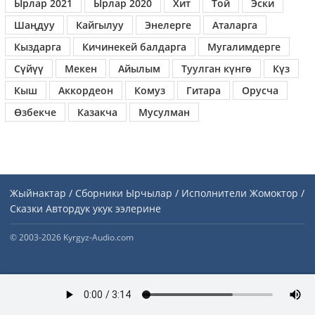
Ырлар 2021
Ырлар 2020
Хит
Той
Эски
Шаңдуу
Кайгылуу
Энелерге
Аталарга
Кыздарга
Кичинекей балдарга
Мугалимдерге
Сүйүү
Мекен
Айылым
Туулган күнгө
Күз
Кыш
Аккордеон
Комуз
Гитара
Орусча
Өзбекче
Казакча
Мусулман
Жыйнактар / Сборники
Ырчылар / Исполнители
Жомоктор /
Сказки
Автордук укук ээлерине
© 2003-2026 Kyrgyz-Audio.com