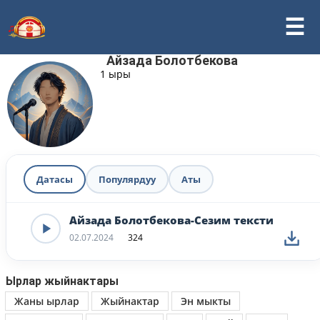
Айзада Болотбекова
1 ыры
Датасы
Популярдуу
Аты
Айзада Болотбекова-Сезим тексти
02.07.2024
324
Ырлар жыйнактары
Жаны ырлар
Жыйнактар
Эн мыкты