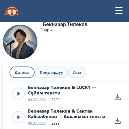
Бекназар Тилеков
5 ыры
Датасы
Популярдуу
Аты
Бекназар Тилеков & LUCKY —
Сүйөм тексти
09.07.2026
3239
Бекназар Тилеков & Сактан
Кабылбеков — Ашыкмын тексти
08.07.2026
2338