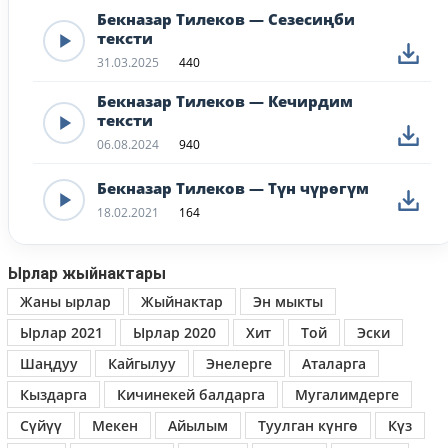
Бекназар Тилеков — Сезесиңби
тексти
31.03.2025
440
Бекназар Тилеков — Кечирдим
тексти
06.08.2024
940
Бекназар Тилеков — Түн чүрөгүм
18.02.2021
164
Ырлар жыйнактары
Жаны ырлар
Жыйнактар
Эн мыкты
Ырлар 2021
Ырлар 2020
Хит
Той
Эски
Шаңдуу
Кайгылуу
Энелерге
Аталарга
Кыздарга
Кичинекей балдарга
Мугалимдерге
Сүйүү
Мекен
Айылым
Туулган күнгө
Күз