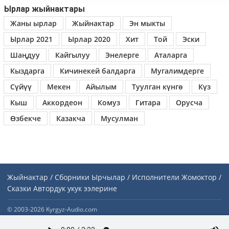
Ырлар жыйнактары
Жаны ырлар
Жыйнактар
Эн мыкты
Ырлар 2021
Ырлар 2020
Хит
Той
Эски
Шаңдуу
Кайгылуу
Энелерге
Аталарга
Кыздарга
Кичинекей балдарга
Мугалимдерге
Сүйүү
Мекен
Айылым
Туулган күнгө
Күз
Кыш
Аккордеон
Комуз
Гитара
Орусча
Өзбекче
Казакча
Мусулман
Жыйнактар / Сборники
Ырчылар / Исполнители
Жомоктор /
Сказки
Автордук укук ээлерине
© 2003-2026 Kyrgyz-Audio.com