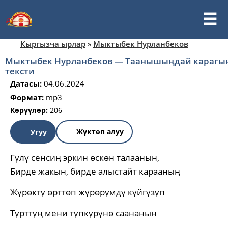
Кыргызча ырлар
»
Мыктыбек Нурланбеков
Мыктыбек Нурланбеков — Таанышыңдай карагы
тексти
Датасы:
04.06.2024
Формат:
mp3
Көрүүлөр:
206
Жүктөп алуу
Угуу
Гүлү сенсиң эркин өскөн талаанын,
Бирде жакын, бирде алыстайт карааның
Жүрөктү өрттөп жүрөрүмдү күйгүзүп
Түрттүң мени түпкүрүнө саананын