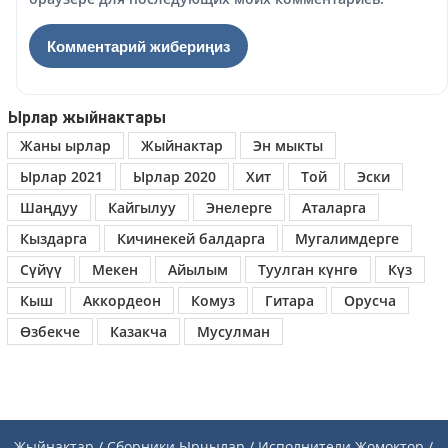
Ырлар жыйнактары
Жаны ырлар
Жыйнактар
Эн мыкты
Ырлар 2021
Ырлар 2020
Хит
Той
Эски
Шаңдуу
Кайгылуу
Энелерге
Аталарга
Кыздарга
Кичинекей балдарга
Мугалимдерге
Сүйүү
Мекен
Айылым
Туулган күнгө
Күз
Кыш
Аккордеон
Комуз
Гитара
Орусча
Өзбекче
Казакча
Мусулман
Жыйнактар / Сборники
Ырчылар / Исполнители
Жомоктор /