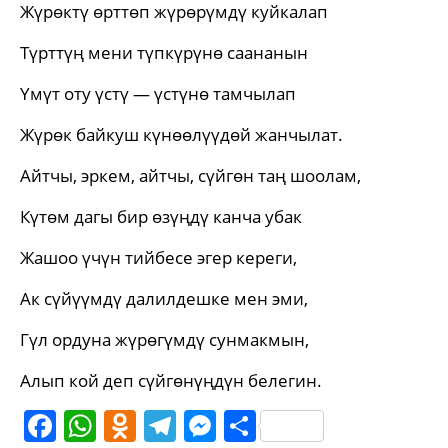
Жүрөктү өрттөп жүрөрүмдү куйкалап
Түрттүң мени түпкүрүнө саананын
Үмүт оту үстү — үстүнө тамчылап
Жүрөк байкуш күнөөлүүдөй жанчылат.
Айтчы, эркем, айтчы, сүйгөн таң шоолам,
Күтөм дагы бир өзүңдү канча убак
Жашоо үчүн тийбесе эгер кереги,
Ак сүйүүмдү далилдешке мен эми,
Гүл ордуна жүрөгүмдү сунмакмын,
Алып кой деп сүйгөнүңдүн белегин.
Facebook
WhatsApp
Odnoklassniki
Telegram
Messenger
Share