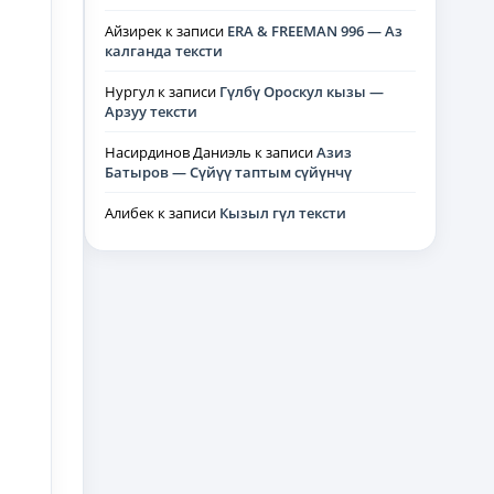
Айзирек
к записи
ERA & FREEMAN 996 — Аз
калганда тексти
Нургул
к записи
Гүлбү Ороскул кызы —
Арзуу тексти
Насирдинов Даниэль
к записи
Азиз
Батыров — Сүйүү таптым сүйүнчү
Алибек
к записи
Кызыл гүл тексти