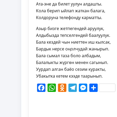
Ата-эне да билет уулун алдашты.
Кола берип ыйлап жаткан балага,
Колдоруна телефонду карматты.
Азыр бизге жетпегендей аруулук,
Алдыбызда тепселгендей баалуулук.
Бала кездей чын ниеттен иш кылсак,
Бардык нерсе оңолчудай жанырып.
Бала сымал таза боло албадым,
Балалыкты жүргөн менен сагынып.
Уурдап алган баёо сезим куракты,
Убакытка кетем кээде таарынып.
Facebook
WhatsApp
Odnoklassni
Telegram
Messen
Shar