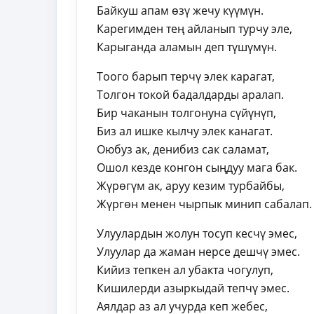
Байкуш апам өзү жечу күүмүн.
Карегимден тең айланып турчу эле,
Карыганда аламын деп түшүмүн.
Тоого барып терчү элек карагат,
Толгон токой бадалдарды аралап.
Бир чаканын толгонуна сүйүнүп,
Биз ал ишке кылчу элек канагат.
Оюбуз ак, денибиз сак саламат,
Ошол кезде конгон сыңдуу мага бак.
Жүрөгүм ак, аруу кезим турбайбы,
Жүргөн менен чырпык минип сабалап.
Улуулардын жолун тосуп кесчү эмес,
Улуулар да жаман нерсе дешчү эмес.
Кийиз тепкен ал убакта чогулуп,
Кишилерди азыркыдай тепчү эмес.
Аялдар аз ал учурда кеп жебес,