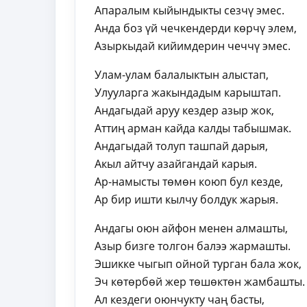
Апаралым кыйындыкты сезчү эмес.
Анда боз үй чечкендерди көрчү элем,
Азыркыдай кийимдерин чеччү эмес.
Улам-улам балалыктын алыстап,
Улууларга жакындадым карыштап.
Андагыдай аруу кездер азыр жок,
Аттиң арман кайда калды табышмак.
Андагыдай толуп ташпай дарыя,
Акыл айтчу азайгандай карыя.
Ар-намысты төмөн коюп бул кезде,
Ар бир ишти кылчу болдук жарыя.
Андагы оюн айфон менен алмашты,
Азыр бизге толгон балээ жармашты.
Эшикке чыгып ойной турган бала жок,
Эч көтөрбөй жер төшөктөн жамбашты.
Ал кездеги оюнчукту чаң басты,