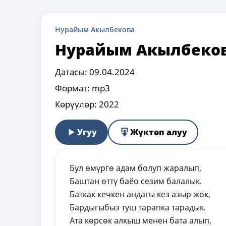
Нурайым Акылбекова
Нурайым Акылбеков
Датасы:
09.04.2024
Формат:
mp3
Көрүүлөр:
2022
Угуу
Жүктөп алуу
Бул өмүргө адам болуп жаралып,
Баштан өттү баёо сезим балалык.
Баткак кечкен андагы кез азыр жок,
Бардыгыбыз туш тарапка тарадык.
Ата көрсөк алкыш менен бата алып,