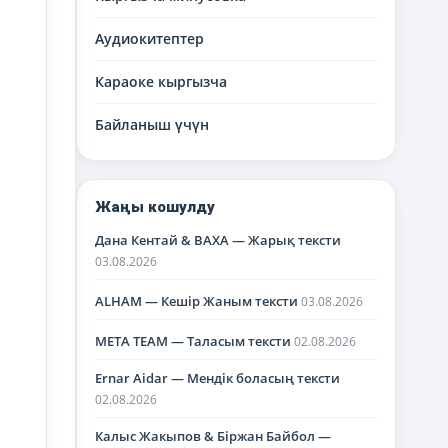
Аудиокитептер
Караоке кыргызча
Байланыш үчүн
Жаңы кошулду
Дана Кентай & BAXA — Жарық тексти
03.08.2026
ALHAM — Кешір Жаным тексти
03.08.2026
META TEAM — Таласым тексти
02.08.2026
Ernar Aidar — Мендік боласың тексти
02.08.2026
Калыс Жакыпов & Біржан Байбол —