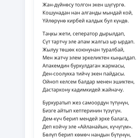
Жан-дүйнөсу толгон экен шүгүргө.
Кошунадан нан алганды мындай кой,
Үйлөрүнө кирбей калдык бул күндө.
Таңкы жети, сеператор дырылдап,
Сүт тартчу эле апам жалгыз ыр ырдап.
Жылуу төшөк коюнунан туралбай,
Мен жатчу элем эркеликтен кыңылдап.
Апакемдин буркулдаган жармасы,
Ден-соолукка тийчү экен пайдасы.
Ойноп келсем балдар менен эшиктен,
Дастаркону кадимкидей жайначу.
Буркуратып жез самоордун түтүнүн,
Бизге айтып кептеринин түзүгүн.
Дем-күч берип мендей эрке балага,
Деп койчу эле «Айланайын, күчүгүм».
Бөлүп берип көмөч нандын бүтүнүн,