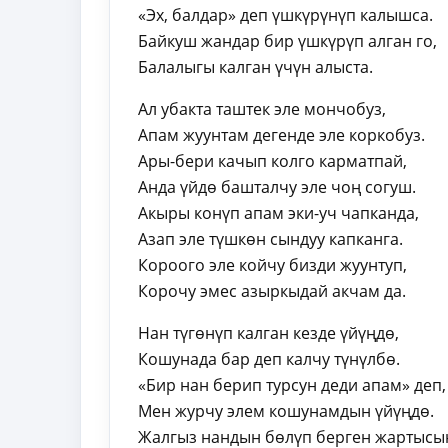
«Эх, балдар» деп үшкүрүнүп калышса.
Байкуш жандар бир үшкүрүп алган го,
Балалыгы калган үчүн алыста.
Ал убакта таштек эле мончобуз,
Апам жуунтам дегенде эле коркобуз.
Ары-бери качып колго карматпай,
Анда үйдө башталчу эле чоң согуш.
Акыры конүп апам эки-уч чапканда,
Азап эле түшкөн сындуу капканга.
Короого эле койчу бизди жуунтуп,
Корочу эмес азыркыдай акчам да.
Нан түгөнүп калган кезде үйүңдө,
Кошунада бар деп калчу түнүлбө.
«Бир нан берип турсун деди апам» деп,
Мен журчу элем кошунамдын үйүңдө.
Жалгыз нандын бөлүп берген жартысы