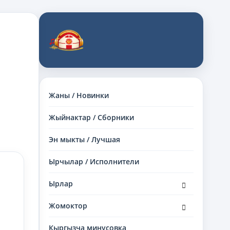
Жаны / Новинки
Жыйнактар / Сборники
Эн мыкты / Лучшая
Ырчылар / Исполнители
раскрыть
Ырлар
дочернее
меню
раскрыть
Жомоктор
дочернее
меню
Кыргызча минусовка