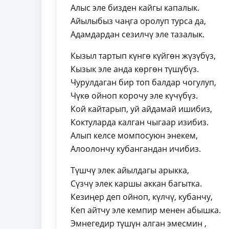
Алыс эле бизден кайгы капалык.
Айылыбыз чаңга оролуп турса да,
Адамдардан сезилчү эле тазалык.
Кызыл тартып күнгө күйгөн жүзүбүз,
Кызык эле анда көргөн түшүбүз.
Чурулдаган бир топ балдар чогулуп,
Чүкө ойноп корочу эле күчүбүз.
Кой кайтарып, уй айдамай ишибиз,
Коктуларда калган чыгаар изибиз.
Алып келсе момпосуюн энекем,
Алоолончу кубангандан ичибиз.
Түшчү элек айылдагы арыкка,
Сүзчү элек каршы аккан багытка.
Кезиңер деп ойноп, күлчү, кубанчу,
Кеп айтчу эле кемпир менен абышка.
Эмнегедир түшүн алган эмесмин ,