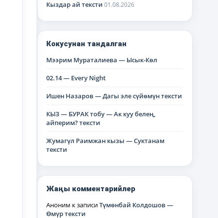
Кыздар ай тексти
01.08.2026
Кокусунан тандалган
Мээрим Мураталиева — Ысык-Көл
02.14 — Every Night
Ишен Назаров — Дагы эле сүйөмүн тексти
КЫЗ — БУРАК тобу — Ак куу белең,
айперим? тексти
Жумагүл Раимжан кызы — Суктанам
тексти
Жаңы комментарийлер
Аноним
к записи
Түмөнбай Колдошов —
Өмүр тексти