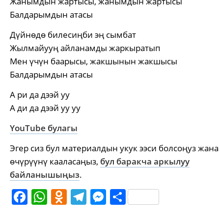
Жанымдын жартысы, жанымдын жартысы
Балдарымдын атасы
Дүйнөдө билесиңби эң сымбат
Жылмайууң айланамды жаркыратып
Мен үчүн баарысы, жакшынын жакшысы
Балдарымдын атасы
А ри да дээй уу
А ди да дээй уу уу
YouTube булагы
Эгер сиз бул материалдын укук ээси болсоңуз жана
өчүрүүнү кааласаңыз,
бул баракча аркылуу
байланышыңыз
.
Facebook
WhatsApp
Odnoklassniki
Telegram
Messenger
Share