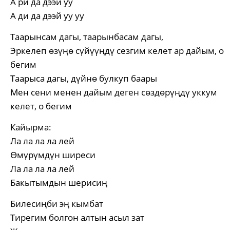
А ри да дээй уу
А ди да дээй уу уу
Таарынсам дагы, таарынбасам дагы,
Эркелеп өзүңө сүйүүңдү сезгим келет ар дайым, о
бегим
Таарыса дагы, дүйнө булкуп баары
Мен сени менен дайым деген сөздөрүңдү уккум
келет, о бегим
Кайырма:
Ла ла ла ла лей
Өмүрүмдүн ширеси
Ла ла ла ла лей
Бакытымдын шерисиң
Билесиңби эң кымбат
Тирегим болгон алтын асыл зат