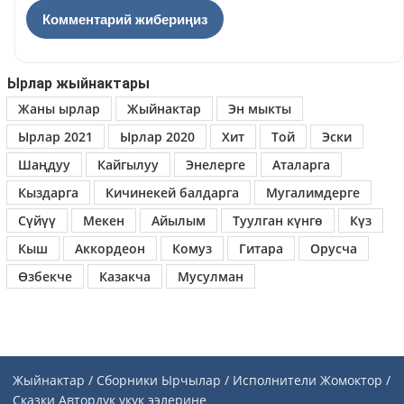
Ырлар жыйнактары
Жаны ырлар
Жыйнактар
Эн мыкты
Ырлар 2021
Ырлар 2020
Хит
Той
Эски
Шаңдуу
Кайгылуу
Энелерге
Аталарга
Кыздарга
Кичинекей балдарга
Мугалимдерге
Сүйүү
Мекен
Айылым
Туулган күнгө
Күз
Кыш
Аккордеон
Комуз
Гитара
Орусча
Өзбекче
Казакча
Мусулман
Жыйнактар / Сборники
Ырчылар / Исполнители
Жомоктор /
Сказки
Автордук укук ээлерине