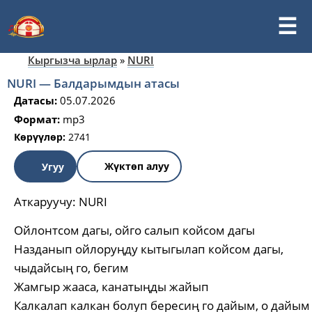
Кыргызча ырлар
»
NURI
NURI — Балдарымдын атасы
Датасы:
05.07.2026
Формат:
mp3
Көрүүлөр:
2741
Жүктөп алуу
Угуу
Аткаруучу:
NURI
Ойлонтсом дагы, ойго салып койсом дагы
Назданып ойлоруңду кытыгылап койсом дагы,
чыдайсың го, бегим
Жамгыр жааса, канатыңды жайып
Калкалап калкан болуп бересиң го дайым, о дайым