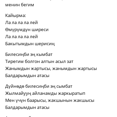
менин бегим
Кайырма:
Ла ла ла ла лей
Өмүрүмдүн ширеси
Ла ла ла ла лей
Бакытымдын шерисиң
Билесиңби эң кымбат
Тирегим болгон алтын асыл зат
Жанымдын жартысы, жанымдын жартысы
Балдарымдын атасы
Дүйнөдө билесиңби эң сымбат
Жылмайууң айланамды жаркыратып
Мен үчүн баарысы, жакшынын жакшысы
Балдарымдын атасы