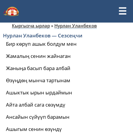
Кыргызча ырлар
»
Нурлан Уланбеков
Нурлан Уланбеков — Сезсеңчи
Бир көрүп ашык болдум мен
Жамалың сенин жайнаган
Жаныңа басып бара албай
Өзүңдөң мынча тартынам
Ашыктык ырын ырдаймын
Айта албай сага сөзүмдү
Ансайын сүйүүп барамын
Ашыгым сенин өзүндү