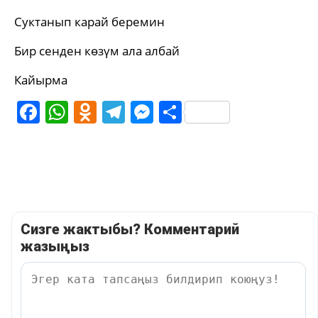
Суктанып карай беремин
Бир сенден көзүм ала албай
Кайырма
Facebook
WhatsApp
Odnoklassniki
Telegram
Messenger
Share
Сизге жактыбы? Комментарий
жазыңыз