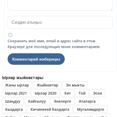
Сохранить моё имя, email и адрес сайта в этом
браузере для последующих моих комментариев.
Ырлар жыйнактары
Жаны ырлар
Жыйнактар
Эн мыкты
Ырлар 2021
Ырлар 2020
Хит
Той
Эски
Шаңдуу
Кайгылуу
Энелерге
Аталарга
Кыздарга
Кичинекей балдарга
Мугалимдерге