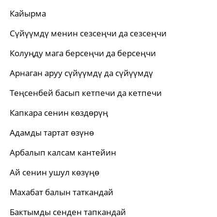
Кайырма
Сүйүүмдү менин сезсеңчи да сезсеңчи
Колуңду мага берсеңчи да берсеңчи
Арнаган аруу сүйүүмдү да сүйүүмдү
Теңсенбей басып кетпечи да кетпечи
Капкара сенин көздөрүң
Адамды тартат өзүнө
Арбалып калсам кантейин
Ай сенин ушул көзүңө
Махабат балын таткандай
Бактымды сенден тапкандай