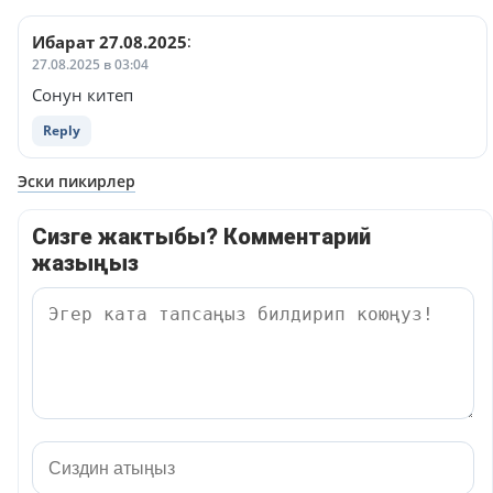
Ибарат 27.08.2025
:
27.08.2025 в 03:04
Сонун китеп
Reply
Навигация
Эски пикирлер
по
Сизге жактыбы? Комментарий
комментариям
жазыңыз