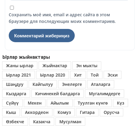
Сохранить моё имя, email и адрес сайта в этом
браузере для последующих моих комментариев.
Ырлар жыйнактары
Жаны ырлар
Жыйнактар
Эн мыкты
Ырлар 2021
Ырлар 2020
Хит
Той
Эски
Шаңдуу
Кайгылуу
Энелерге
Аталарга
Кыздарга
Кичинекей балдарга
Мугалимдерге
Сүйүү
Мекен
Айылым
Туулган күнгө
Күз
Кыш
Аккордеон
Комуз
Гитара
Орусча
Өзбекче
Казакча
Мусулман