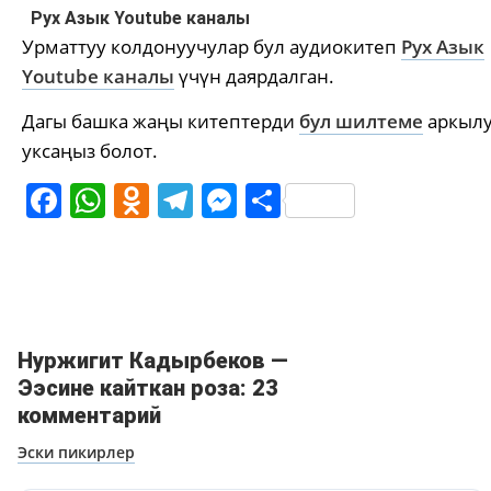
Рух Азык Youtube каналы
Урматтуу колдонуучулар бул аудиокитеп
Рух Азык
Youtube каналы
үчүн даярдалган.
Дагы башка жаңы китептерди
бул шилтеме
аркыл
уксаңыз болот.
Facebook
WhatsApp
Odnoklassniki
Telegram
Messenger
Share
Нуржигит Кадырбеков —
Ээсине кайткан роза: 23
комментарий
Навигация
Эски пикирлер
по