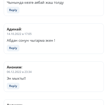
Чынында көзгө аябай жаш толду
Reply
Адинай
:
14.10.2022 в 17:05
Абдан сонун чыгарма экен !
Reply
Аноним
:
06.12.2022 в 23:34
Эн мыкты!!
Reply
: