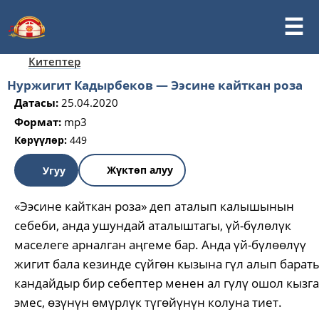
Китептер
Нуржигит Кадырбеков — Ээсине кайткан роза
Датасы:
25.04.2020
Формат:
mp3
Көрүүлөр:
449
Жүктөп алуу
Угуу
«Ээсине кайткан роза» деп аталып калышынын
себеби, анда ушундай аталыштагы, үй-бүлөлүк
маселеге арналган аңгеме бар. Анда үй-бүлөөлүү
жигит бала кезинде сүйгөн кызына гүл алып барат
кандайдыр бир себептер менен ал гүлү ошол кызга
эмес, өзүнүн өмүрлүк түгөйүнүн колуна тиет.