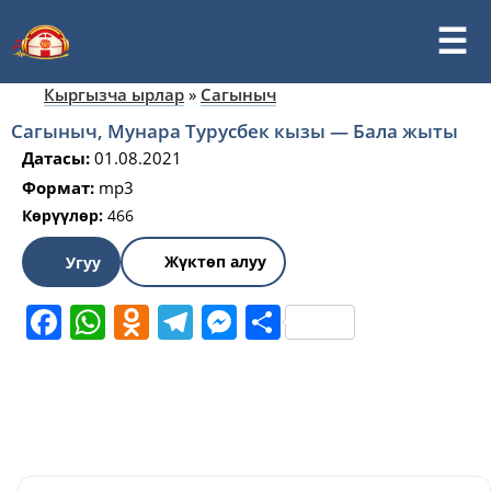
Кыргызча ырлар
»
Сагыныч
Сагыныч, Мунара Турусбек кызы — Бала жыты
Датасы:
01.08.2021
Формат:
mp3
Көрүүлөр:
466
Жүктөп алуу
Угуу
Facebook
WhatsApp
Odnoklassniki
Telegram
Messenger
Share