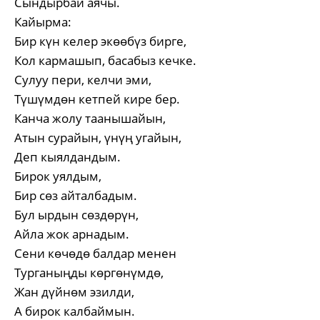
Сындырбай аячы.
Кайырма:
Бир күн келер экөөбүз бирге,
Кол кармашып, басабыз кечке.
Сулуу пери, келчи эми,
Түшүмдөн кетпей кире бер.
Канча жолу таанышайын,
Атын сурайын, үнүң угайын,
Деп кыялдандым.
Бирок уялдым,
Бир сөз айталбадым.
Бул ырдын сөздөрүн,
Айла жок арнадым.
Сени көчөдө балдар менен
Турганыңды көргөнүмдө,
Жан дүйнөм эзилди,
А бирок калбаймын.