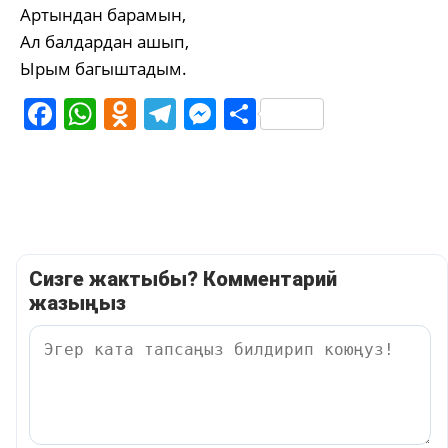
Артындан барамын,
Ал балдардан ашып,
Ырым багыштадым.
Facebook
WhatsApp
Odnoklassniki
Telegram
Messenger
Share
Сизге жактыбы? Комментарий
жазыңыз