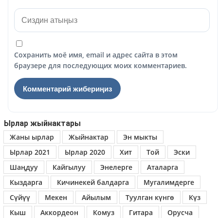
Сохранить моё имя, email и адрес сайта в этом
браузере для последующих моих комментариев.
Ырлар жыйнактары
Жаны ырлар
Жыйнактар
Эн мыкты
Ырлар 2021
Ырлар 2020
Хит
Той
Эски
Шаңдуу
Кайгылуу
Энелерге
Аталарга
Кыздарга
Кичинекей балдарга
Мугалимдерге
Сүйүү
Мекен
Айылым
Туулган күнгө
Күз
Кыш
Аккордеон
Комуз
Гитара
Орусча