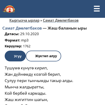
Кыргызча ырлар
»
Самат Дөөлөтбаков
Самат Дөөлөтбаков
—
Жаш баланын ыры
Датасы:
29.10.2020
Формат:
mp3
Көрүүлөр:
1762
Жүктөп алуу
Угуу
Түшүмө күнүгө кирип,
Жан дүйнөмдү козгой берип,
Сулуу пери тынчымды такыр алды.
Мынча жалдыратты,
Кой бербей кармады.
Жаш жигиттин шагын,