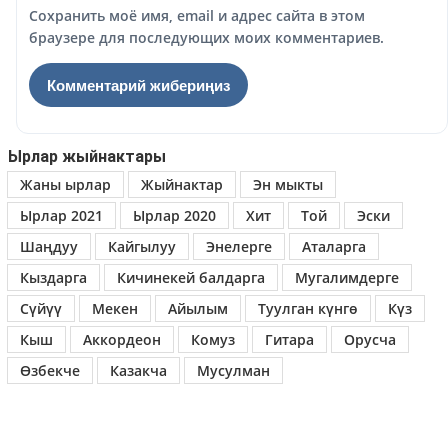
Сохранить моё имя, email и адрес сайта в этом
браузере для последующих моих комментариев.
Ырлар жыйнактары
Жаны ырлар
Жыйнактар
Эн мыкты
Ырлар 2021
Ырлар 2020
Хит
Той
Эски
Шаңдуу
Кайгылуу
Энелерге
Аталарга
Кыздарга
Кичинекей балдарга
Мугалимдерге
Сүйүү
Мекен
Айылым
Туулган күнгө
Күз
Кыш
Аккордеон
Комуз
Гитара
Орусча
Өзбекче
Казакча
Мусулман