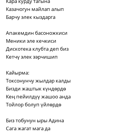
Кара курду тагына
Казачогун майлап алып
Барчу элек кыздарга
Апакемдин басоножкиси
Меники эле кечкиси
Дискотека клубта деп биз
Кетчү элек ээрчишип
Кайырма:
Токсонунчу жылдар калды
Бизди жаштык күндөрдө
Кең пейилдүү жашоо анда
Тойлор болуп үйлөрдө
Биз тобунун ыры Адина
Сага жагат мага да