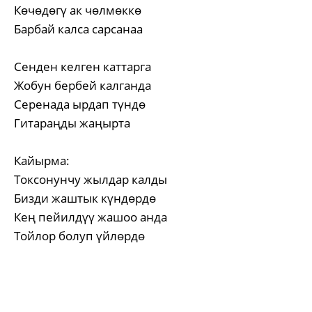
Көчөдөгү ак чөлмөккө
Барбай калса сарсанаа
Сенден келген каттарга
Жобун бербей калганда
Серенада ырдап түндө
Гитараңды жаңырта
Кайырма:
Токсонунчу жылдар калды
Бизди жаштык күндөрдө
Кең пейилдүү жашоо анда
Тойлор болуп үйлөрдө