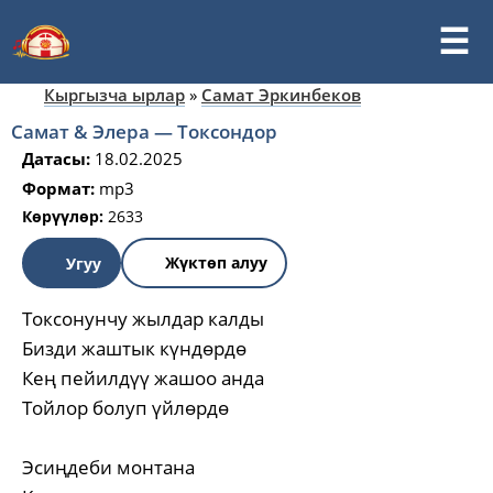
Кыргызча ырлар
»
Самат Эркинбеков
Самат & Элера — Токсондор
Датасы:
18.02.2025
Формат:
mp3
Көрүүлөр:
2633
Жүктөп алуу
Угуу
Токсонунчу жылдар калды
Бизди жаштык күндөрдө
Кең пейилдүү жашоо анда
Тойлор болуп үйлөрдө
Эсиңдеби монтана