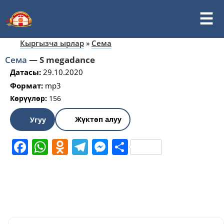
Кыргызча ырлар
»
Сема
Сема
—
S megadance
Датасы:
29.10.2020
Формат:
mp3
Көрүүлөр:
156
Жүктөп алуу
Угуу
Facebook
WhatsApp
Odnoklassniki
Telegram
Messenger
Share