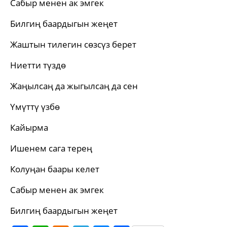
Сабыр менен ак эмгек
Билгиң баардыгын жеңет
Жаштын тилегин сөзсүз берет
Ниетти түздө
Жаңылсаң да жыгылсаң да сен
Үмүттү үзбө
Кайырма
Ишенем сага терең
Колуңан баары келет
Сабыр менен ак эмгек
Билгиң баардыгын жеңет