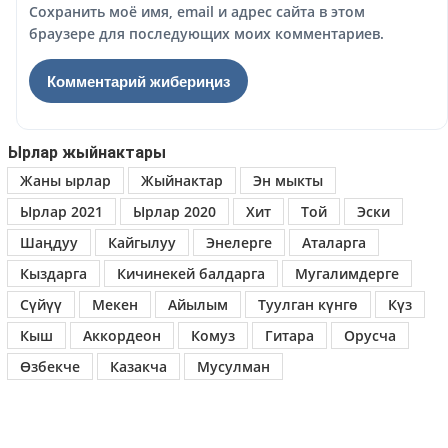
Сохранить моё имя, email и адрес сайта в этом
браузере для последующих моих комментариев.
Ырлар жыйнактары
Жаны ырлар
Жыйнактар
Эн мыкты
Ырлар 2021
Ырлар 2020
Хит
Той
Эски
Шаңдуу
Кайгылуу
Энелерге
Аталарга
Кыздарга
Кичинекей балдарга
Мугалимдерге
Сүйүү
Мекен
Айылым
Туулган күнгө
Күз
Кыш
Аккордеон
Комуз
Гитара
Орусча
Өзбекче
Казакча
Мусулман