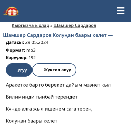
Кыргызча ырлар
»
Шамшер Сардаров
Шамшер Сардаров Колуңан баары келет —
Датасы:
29.05.2024
Формат:
mp3
Көрүүлөр:
192
Жүктөп алуу
Угуу
Аракетке бар го берекет дайым мээнет кыл
Билимиңди тынбай тереңдет
Күндө алга жыл ишенем сага терең
Колуңан баары келет