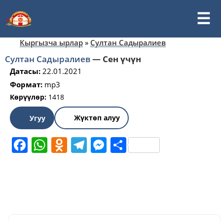
Кыргызча ырлар
»
Султан Садыралиев
Султан Садыралиев
—
Сен үчүн
Датасы:
22.01.2021
Формат:
mp3
Көрүүлөр:
1418
Жүктөп алуу
Угуу
Facebook
WhatsApp
Odnoklassniki
Telegram
Messenger
Share