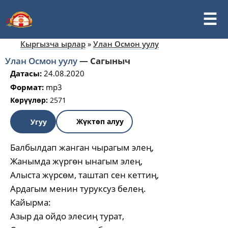
Кыргызча ырлар
»
Улан Осмон уулу
Улан Осмон уулу
—
Сагыныч
Датасы:
24.08.2020
Формат:
mp3
Көрүүлөр:
2571
Жүктөп алуу
Угуу
Балбылдап жанган чырагым элең,
Жанымда жүргөн ынагым элең,
Алыста жүрсөм, таштап сен кеттиң,
Ардагым менин туруксуз белең.
Кайырма:
Азыр да ойдо элесиң турат,