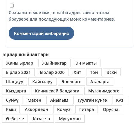
Сохранить моё имя, email и адрес сайта в этом
браузере для последующих моих комментариев.
Ырлар жыйнактары
Жаны ырлар
Жыйнактар
Эн мыкты
Ырлар 2021
Ырлар 2020
Хит
Той
Эски
Шаңдуу
Кайгылуу
Энелерге
Аталарга
Кыздарга
Кичинекей балдарга
Мугалимдерге
Сүйүү
Мекен
Айылым
Туулган күнгө
Күз
Кыш
Аккордеон
Комуз
Гитара
Орусча
Өзбекче
Казакча
Мусулман