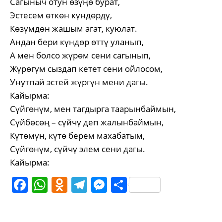
Сагыныч отун өзүңө бурат,
Эстесем өткөн күндөрдү,
Көзүмдөн жашым агат, куюлат.
Андан бери күндөр өттү уланып,
А мен болсо жүрөм сени сагынып,
Жүрөгүм сыздап кетет сени ойлосом,
Унутпай эстей жүргүн мени дагы.
Кайырма:
Сүйгөнүм, мен тагдырга таарынбаймын,
Сүйбөсөң – сүйчү деп жалынбаймын,
Күтөмүн, күтө берем махабатым,
Сүйгөнүм, сүйчү элем сени дагы.
Кайырма:
Facebook
WhatsApp
Odnoklassniki
Telegram
Messenger
Share