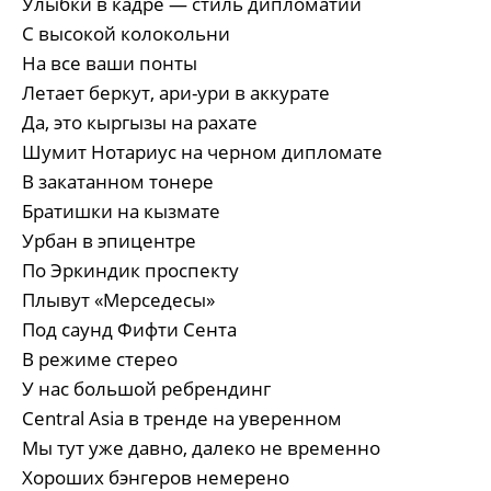
Улыбки в кадре — стиль дипломатии
С высокой колокольни
На все ваши понты
Летает беркут, ари-ури в аккурате
Да, это кыргызы на рахате
Шумит Нотариус на черном дипломате
В закатанном тонере
Братишки на кызмате
Урбан в эпицентре
По Эркиндик проспекту
Плывут «Мерседесы»
Под саунд Фифти Сента
В режиме стерео
У нас большой ребрендинг
Central Asia в тренде на уверенном
Мы тут уже давно, далеко не временно
Хороших бэнгеров немерено