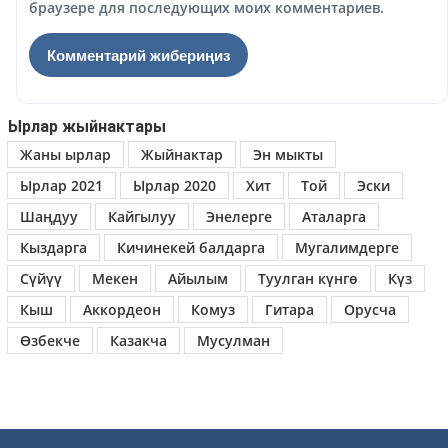
браузере для последующих моих комментариев.
Ырлар жыйнактары
Жаны ырлар
Жыйнактар
Эн мыкты
Ырлар 2021
Ырлар 2020
Хит
Той
Эски
Шаңдуу
Кайгылуу
Энелерге
Аталарга
Кыздарга
Кичинекей балдарга
Мугалимдерге
Сүйүү
Мекен
Айылым
Туулган күнгө
Күз
Кыш
Аккордеон
Комуз
Гитара
Орусча
Өзбекче
Казакча
Мусулман