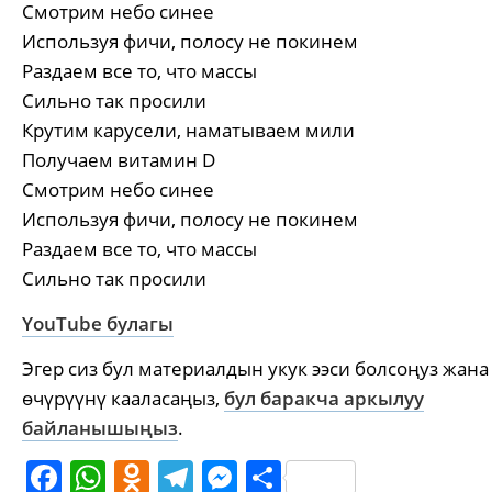
Смотрим небо синее
Используя фичи, полосу не покинем
Раздаем все то, что массы
Сильно так просили
Крутим карусели, наматываем мили
Получаем витамин D
Смотрим небо синее
Используя фичи, полосу не покинем
Раздаем все то, что массы
Сильно так просили
YouTube булагы
Эгер сиз бул материалдын укук ээси болсоңуз жана
өчүрүүнү кааласаңыз,
бул баракча аркылуу
байланышыңыз
.
Facebook
WhatsApp
Odnoklassniki
Telegram
Messenger
Share