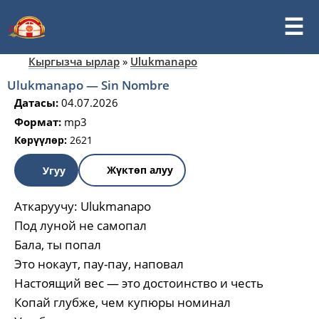
Кыргызча ырлар
»
Ulukmanapo
Ulukmanapo — Sin Nombre
Датасы:
04.07.2026
Формат:
mp3
Көрүүлөр:
2621
Жүктөп алуу
Угуу
Аткаруучу:
Ulukmanapo
Под луной не самопал
Бала, ты попал
Это нокаут, пау-пау, наповал
Настоящий вес — это достоинство и честь
Копай глубже, чем купюры номинал