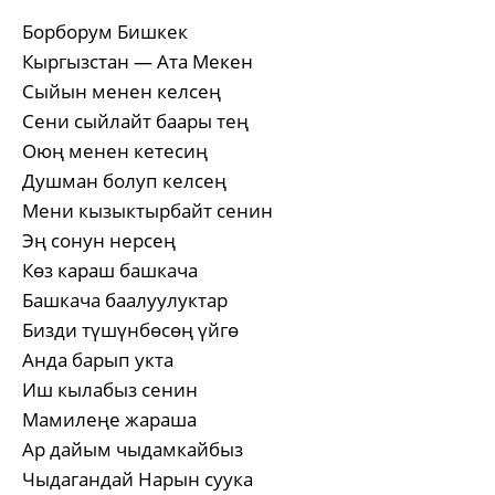
Борборум Бишкек
Кыргызстан — Ата Мекен
Сыйын менен келсең
Сени сыйлайт баары тең
Оюң менен кетесиң
Душман болуп келсең
Мени кызыктырбайт сенин
Эң сонун нерсең
Көз караш башкача
Башкача баалуулуктар
Бизди түшүнбөсөң үйгө
Анда барып укта
Иш кылабыз сенин
Мамилеңе жараша
Ар дайым чыдамкайбыз
Чыдагандай Нарын суука