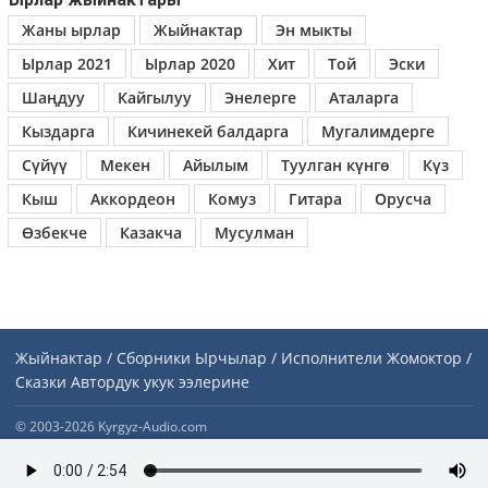
Жаны ырлар
Жыйнактар
Эн мыкты
Ырлар 2021
Ырлар 2020
Хит
Той
Эски
Шаңдуу
Кайгылуу
Энелерге
Аталарга
Кыздарга
Кичинекей балдарга
Мугалимдерге
Сүйүү
Мекен
Айылым
Туулган күнгө
Күз
Кыш
Аккордеон
Комуз
Гитара
Орусча
Өзбекче
Казакча
Мусулман
Жыйнактар / Сборники
Ырчылар / Исполнители
Жомоктор /
Сказки
Автордук укук ээлерине
© 2003-2026 Kyrgyz-Audio.com