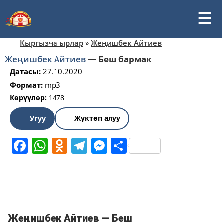
Кыргызча ырлар
»
Жеңишбек Айтиев
Жеңишбек Айтиев
—
Беш бармак
Датасы:
27.10.2020
Формат:
mp3
Көрүүлөр:
1478
Жүктөп алуу
Угуу
Facebook
WhatsApp
Odnoklassniki
Telegram
Messenger
Share
Жеңишбек Айтиев — Беш