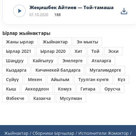
Жеңишбек Айтиев — Той-тамаша
01.10.2020
188
Ырлар жыйнактары
Жаны ырлар
Жыйнактар
Эн мыкты
Ырлар 2021
Ырлар 2020
Хит
Той
Эски
Шаңдуу
Кайгылуу
Энелерге
Аталарга
Кыздарга
Кичинекей балдарга
Мугалимдерге
Сүйүү
Мекен
Айылым
Туулган күнгө
Күз
Кыш
Аккордеон
Комуз
Гитара
Орусча
Өзбекче
Казакча
Мусулман
Жыйнактар / Сборники
Ырчылар / Исполнители
Жомоктор /