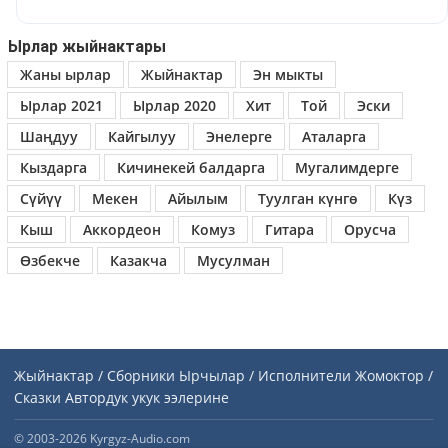
Ырлар жыйнактары
Жаны ырлар
Жыйнактар
Эн мыкты
Ырлар 2021
Ырлар 2020
Хит
Той
Эски
Шаңдуу
Кайгылуу
Энелерге
Аталарга
Кыздарга
Кичинекей балдарга
Мугалимдерге
Сүйүү
Мекен
Айылым
Туулган күнгө
Күз
Кыш
Аккордеон
Комуз
Гитара
Орусча
Өзбекче
Казакча
Мусулман
Жыйнактар / Сборники
Ырчылар / Исполнители
Жомоктор /
Сказки
Автордук укук ээлерине
© 2003-2026 Kyrgyz-Audio.com