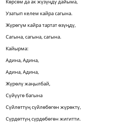
Көрсөм да ак жүзүңдү дайыма,
Узатып келем кайра сагына.
Жүрөгүм кайра тартат өзүңдү,
Сагына, сагына, сагына.
Кайырма:
Адина, Адина,
Адина, Адина,
Жүрөлү жаңылбай,
Сүйүүгө багына
Сүйлөттүң сүйлөбөгөн жүрөктү,
Сүрдөттүң сүрдөбөгөн жигитти.