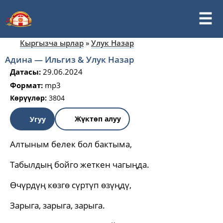
Кыргызча ырлар
»
Улук Назар
Адина — Ильгиз & Улук Назар
Датасы:
29.06.2024
Формат:
mp3
Көрүүлөр:
3804
Жүктөп алуу
Угуу
Алтыным белек бол бактыма,
Табылдың бойго жеткен чагыңда.
Өчүрдүң көзгө сүртүп өзүңдү,
Зарыга, зарыга, зарыга.