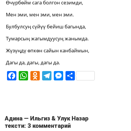
Өчүрбөйм сага болгон сезимди,
Мен эми, мен эми, мен эми.
Булбулсуң сүйүү бейиш багында,
Тумарсың жагымдуусуң жанымда.
Жүзүңдү өпкөн сайын канбаймын,
Дагы да, дагы, дагы да.
Facebook
WhatsApp
Odnoklassniki
Telegram
Messenger
Share
Адина — Ильгиз & Улук Назар
тексти: 3 комментарий