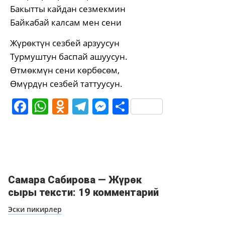
Бакытты кайдан сезмекмин
Байкабай калсам мен сени
Жүрөктүн сезбей арзуусун
Турмуштун баспай ашуусун.
Өтмөкмүн сени көрбөсөм,
Өмүрдүн сезбей таттуусун.
Facebook
WhatsApp
Odnoklassniki
Telegram
Messenger
Share
Cамара Сабирова — Жүрөк
сыры тексти: 19 комментарий
Навигация
Эски пикирлер
по