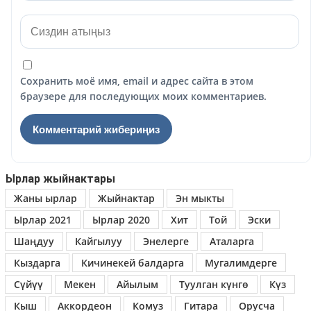
Сохранить моё имя, email и адрес сайта в этом
браузере для последующих моих комментариев.
Ырлар жыйнактары
Жаны ырлар
Жыйнактар
Эн мыкты
Ырлар 2021
Ырлар 2020
Хит
Той
Эски
Шаңдуу
Кайгылуу
Энелерге
Аталарга
Кыздарга
Кичинекей балдарга
Мугалимдерге
Сүйүү
Мекен
Айылым
Туулган күнгө
Күз
Кыш
Аккордеон
Комуз
Гитара
Орусча