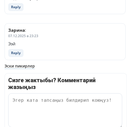
Reply
Зарина
:
07.12.2025 в 23:23
Ээй
Reply
Навигация
Эски пикирлер
по
Сизге жактыбы? Комментарий
комментариям
жазыңыз