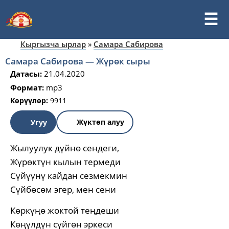
Кыргызча ырлар
»
Самара Сабирова
Cамара Сабирова — Жүрөк сыры
Датасы:
21.04.2020
Формат:
mp3
Көрүүлөр:
9911
Жүктөп алуу
Угуу
Жылуулук дүйнө сендеги,
Жүрөктүн кылын термеди
Сүйүүнү кайдан сезмекмин
Сүйбөсөм эгер, мен сени
Көркүңө жоктой теңдеши
Көңүлдүн сүйгөн эркеси