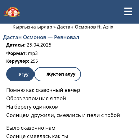
Кыргызча ырлар
»
Дастан Осмонов ft. Aziix
Дастан Осмонов — Ревновал
Датасы:
25.04.2025
Формат:
mp3
Көрүүлөр:
255
Жүктөп алуу
Угуу
Помню как сказочный вечер
Образ запомнил я твой
На берегу одиноком
Солнцем дружили, смеялись и пели с тобой
Было сказочно нам
Солнце смеялась как ты