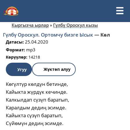
Кыргызча ырлар
»
Гүлбү Ороскул кызы
Гүлбү Ороскул. Ортомчу бизге Ысык
—
Көл
Датасы:
25.04.2020
Формат:
mp3
Көрүүлөр:
14218
Жүктөп алуу
Угуу
Көгүлтүр көлдүн бетинде,
Кайыкта жүрдүк кечинде.
Калкылдап сүзүп баратып,
Каралдым дедиң эсимде.
Кайыкта сүзүп баратып,
Сүйөмүн дедиң эсимде.