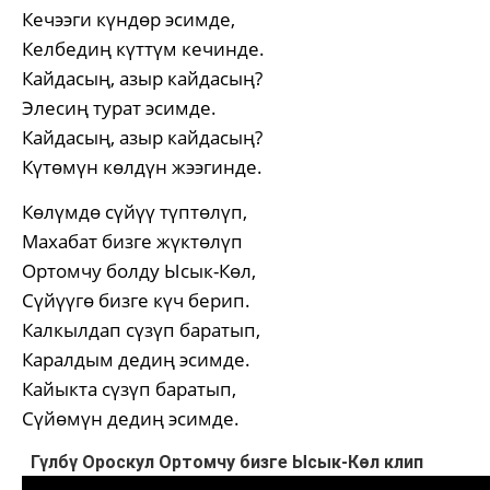
Кечээги күндөр эсимде,
Келбедиң күттүм кечинде.
Кайдасың, азыр кайдасың?
Элесиң турат эсимде.
Кайдасың, азыр кайдасың?
Күтөмүн көлдүн жээгинде.
Көлүмдө сүйүү түптөлүп,
Махабат бизге жүктөлүп
Ортомчу болду Ысык-Көл,
Сүйүүгө бизге күч берип.
Калкылдап сүзүп баратып,
Каралдым дедиң эсимде.
Кайыкта сүзүп баратып,
Сүйөмүн дедиң эсимде.
Гүлбү Ороскул Ортомчу бизге Ысык-Көл клип