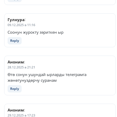
Гулнура
:
09.12.2025 в 11:16
Соонун журокту ээриткен ыр
Reply
Аноним
:
28.12.2025 в 21:21
Өтө сонун ушундай ырларды телеграмга
жөнөтунуздөрчу суранам
Reply
Аноним
:
29.12.2025 в 17:23