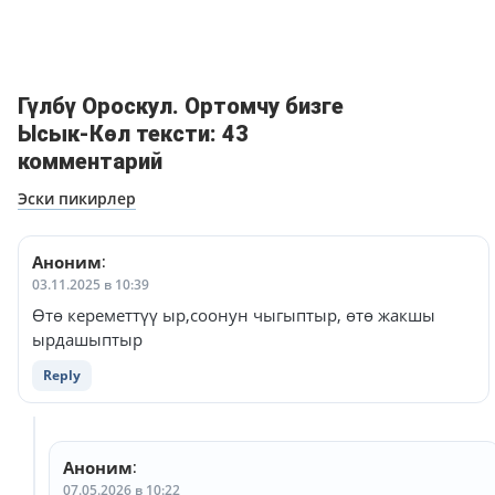
Гүлбү Ороскул. Ортомчу бизге
Ысык-Көл тексти: 43
комментарий
Навигация
Эски пикирлер
по
комментариям
Аноним
:
03.11.2025 в 10:39
Өтө кереметтүү ыр,соонун чыгыптыр, өтө жакшы
ырдашыптыр
Reply
Аноним
:
07.05.2026 в 10:22