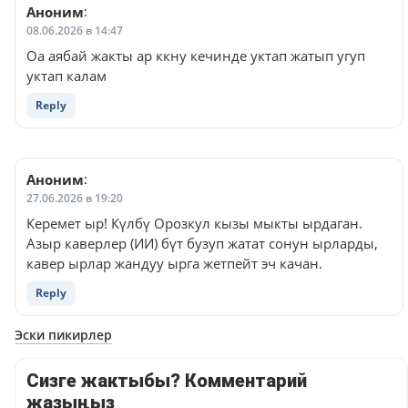
Аноним
:
08.06.2026 в 14:47
Оа аябай жакты ар ккну кечинде уктап жатып угуп
уктап калам
Reply
Аноним
:
27.06.2026 в 19:20
Керемет ыр! Күлбү Орозкул кызы мыкты ырдаган.
Азыр каверлер (ИИ) бүт бузуп жатат сонун ырларды,
кавер ырлар жандуу ырга жетпейт эч качан.
Reply
Навигация
Эски пикирлер
по
Сизге жактыбы? Комментарий
комментариям
жазыңыз