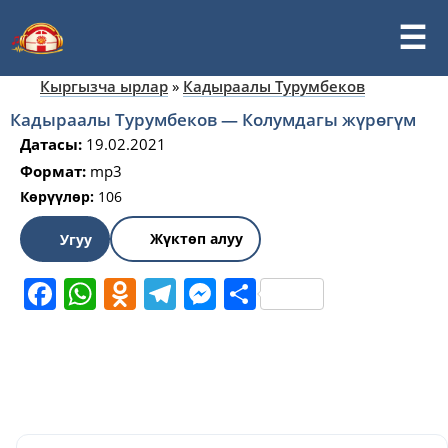
Кыргызча ырлар
»
Кадыраалы Турумбеков
Кадыраалы Турумбеков — Колумдагы жүрөгүм
Датасы:
19.02.2021
Формат:
mp3
Көрүүлөр:
106
Жүктөп алуу
Угуу
Facebook
WhatsApp
Odnoklassniki
Telegram
Messenger
Share