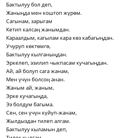
Бактылуу бол деп,
Жаныңда мен коштоп жүрөм.
Сагынам, зарыгам
Кетип калсаң жанымдан.
Караалдым, кагылам кара көз кабагыңдан.
Учуруп көктөмгө,
Бактылуу кылганыңдан.
Эркелеп, эзилип чыкпасам кучагыңдан.
Ай, ай болуп сага жанам,
Мен үчүн болсоң анан.
Жаным ай, жаным,
Эрке кучагыңда,
Ээ болдум багыма.
Сен, сен үчүн күйүп-жанам,
Жылдыздан тилеп алгам.
Бактылуу кыламын деп,
Тилек кылгам.