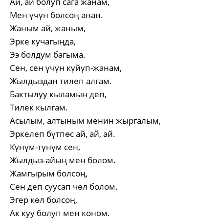
Ай, ай болуп сага жанам,
Мен үчүн болсоң анан.
Жаным ай, жаным,
Эрке кучагыңда,
Ээ болдум багыма.
Сен, сен үчүн күйүп-жанам,
Жылдыздан тилеп алгам.
Бактылуу кыламын деп,
Тилек кылгам.
Асылым, алтыным менин жыргалым,
Эркелеп бүтпөс ай, ай, ай.
Күнүм-түнүм сен,
Жылдыз-айың мен болом.
Жамгырым болсоң,
Сен деп суусап чөл болом.
Эгер көл болсоң,
Ак куу болуп мен коном.