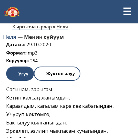
Кыргызча ырлар
»
Неля
Неля
—
Менин сүйүүм
Датасы:
29.10.2020
Формат:
mp3
Көрүүлөр:
254
Жүктөп алуу
Угуу
Сагынам, зарыгам
Кетип калсаң жанымдан.
Караалдым, кагылам кара көз кабагыңдан.
Учуруп көктөмгө,
Бактылуу кылганыңдан.
Эркелеп, эзилип чыкпасам кучагыңдан.