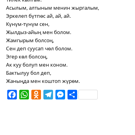
Асылым, алтыным менин жыргалым,
Эркелеп бүтпөс ай, ай, ай.
Күнүм-түнүм сен,
Жылдыз-айың мен болом.
Жамгырым болсоң,
Сен деп суусап чөл болом.
Эгер көл болсоң,
Ак куу болуп мен коном.
Бактылуу бол деп,
Жаныңда мен коштоп жүрөм.
Facebook
WhatsApp
Odnoklassniki
Telegram
Messenger
Share