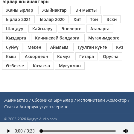
Ырлар жыйнактары
Жаны ырлар
Жыйнактар
Эн мыкты
Ырлар 2021
Ырлар 2020
Хит
Той
Эски
Шаңдуу
Кайгылуу
Энелерге
Аталарга
Кыздарга
Кичинекей балдарга
Мугалимдерге
Сүйүү
Мекен
Айылым
Туулган күнгө
Күз
Кыш
Аккордеон
Комуз
Гитара
Орусча
Өзбекче
Казакча
Мусулман
Жыйнактар / Сборники
Ырчылар / Исполнители
Жомоктор /
Сказки
Автордук укук ээлерине
© 2003-2026 Kyrgyz-Audio.com