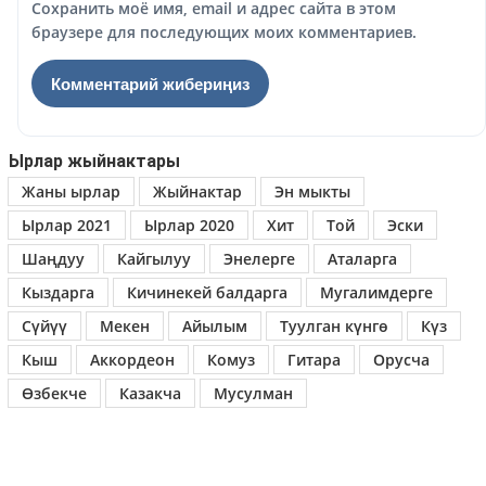
Сохранить моё имя, email и адрес сайта в этом
браузере для последующих моих комментариев.
Ырлар жыйнактары
Жаны ырлар
Жыйнактар
Эн мыкты
Ырлар 2021
Ырлар 2020
Хит
Той
Эски
Шаңдуу
Кайгылуу
Энелерге
Аталарга
Кыздарга
Кичинекей балдарга
Мугалимдерге
Сүйүү
Мекен
Айылым
Туулган күнгө
Күз
Кыш
Аккордеон
Комуз
Гитара
Орусча
Өзбекче
Казакча
Мусулман