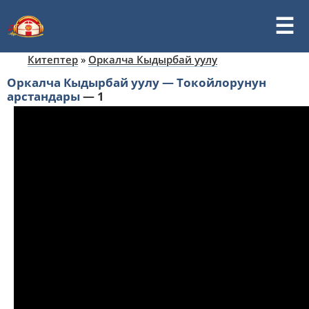
Китептер
»
Оркалча Кыдырбай уулу
Оркалча Кыдырбай уулу — Токойлорунун
арстандары
—
1