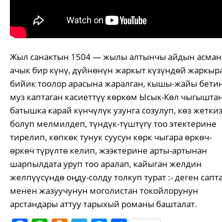
Жыл санактын 1504 — жылы алтынчы айдын асма
ачык бир күнү, дүйнөнүн жаркыт күзүндөй жаркыр
бийик тоолор арасына жаралган, кышы-жайы бети
муз каптаган касиеттүү көркөм Ысык-Көл чыгыштан
батышка карай күнчүлүк узунга созулуп, көз жетки
болуп мелмилдеп, түндүк-түштүгү тоо этектерине
тирелип, көпкөк тунук суусун көрк чыгара өркөч-
өркөч түрүлтө келип, жээктерине арты-артынан
шарпылдата уруп тоо аралап, кайыган желдин
желпүүсүндө оңду-солду толкуп турат :- деген сапт
менен жазуучунун моголистан токойлорунун
арстандары аттуу тарыхый романы башталат.