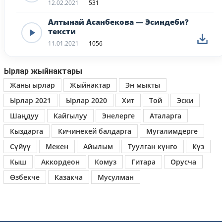
12.02.2021
531
Алтынай Асанбекова — Эсиндеби?
тексти
11.01.2021
1056
Ырлар жыйнактары
Жаны ырлар
Жыйнактар
Эн мыкты
Ырлар 2021
Ырлар 2020
Хит
Той
Эски
Шаңдуу
Кайгылуу
Энелерге
Аталарга
Кыздарга
Кичинекей балдарга
Мугалимдерге
Сүйүү
Мекен
Айылым
Туулган күнгө
Күз
Кыш
Аккордеон
Комуз
Гитара
Орусча
Өзбекче
Казакча
Мусулман