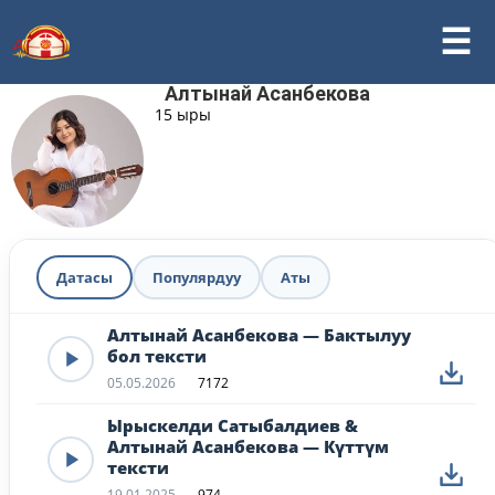
Алтынай Асанбекова
15 ыры
Датасы
Популярдуу
Аты
Алтынай Асанбекова — Бактылуу
бол тексти
05.05.2026
7172
Ырыскелди Сатыбалдиев &
Алтынай Асанбекова — Күттүм
тексти
19.01.2025
974