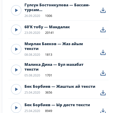
Гүлсүн Бостонкулова — Бассам-
турсам…
26.09.2020
1006
60’K тобу — Мандалак
23.09.2020
20141
Мирлан Баеков — Жаз айым
тексти
08.08.2020
1813
Малика Дина — Бул махабат
тексти
05.08.2020
1701
Бек Борбиев — Жаштык ай тексти
25.04.2020
3656
Бек Борбиев — Ыр десте тексти
25.04.2020
8949