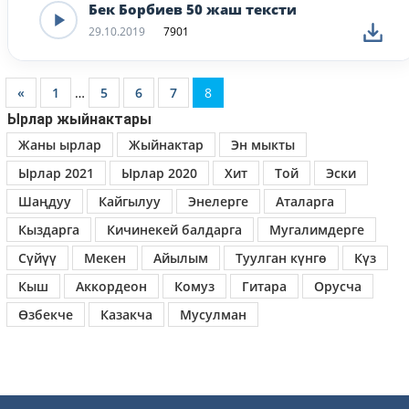
Бек Борбиев 50 жаш тексти
29.10.2019
7901
«
1
…
5
6
7
8
Ырлар жыйнактары
Жаны ырлар
Жыйнактар
Эн мыкты
Ырлар 2021
Ырлар 2020
Хит
Той
Эски
Шаңдуу
Кайгылуу
Энелерге
Аталарга
Кыздарга
Кичинекей балдарга
Мугалимдерге
Сүйүү
Мекен
Айылым
Туулган күнгө
Күз
Кыш
Аккордеон
Комуз
Гитара
Орусча
Өзбекче
Казакча
Мусулман