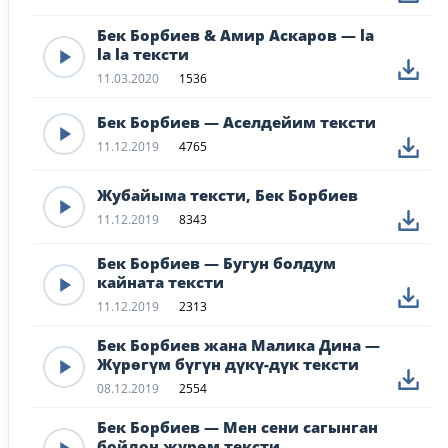
Бек Борбиев & Амир Аскаров — la
la la тексти
11.03.2020
1536
Бек Борбиев — Аселдейим тексти
11.12.2019
4765
Жубайыма тексти, Бек Борбиев
11.12.2019
8343
Бек Борбиев — Бугун болдум
кайната тексти
11.12.2019
2313
Бек Борбиев жана Малика Дина —
Жүрөгүм бүгүн дүкү-дүк тексти
08.12.2019
2554
Бек Борбиев — Мен сени сагынган
бойдон жүрөм тексти