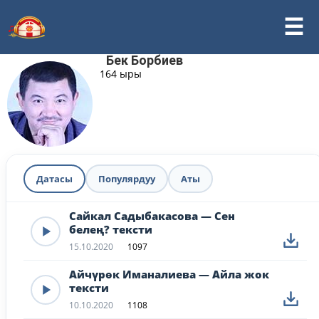
Бек Борбиев
164 ыры
Датасы
Популярдуу
Аты
Сайкал Садыбакасова — Сен
белең? тексти
15.10.2020
1097
Айчүрөк Иманалиева — Айла жок
тексти
10.10.2020
1108