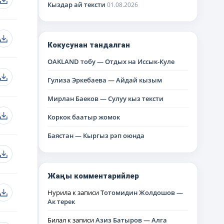
Кыздар ай тексти
01.08.2026
Кокусунан тандалган
OAKLAND тобу — Отдых на Иссык-Куле
Гулиза Эркебаева — Айдай кызым
Мирлан Баеков — Сулуу кыз тексти
Коркок баатыр жомок
Баястан — Кыргыз рэп оюнда
Жаңы комментарийлер
Нурила
к записи
Тотомидин Жолдошов —
Ак терек
Билал
к записи
Азиз Батыров — Алга