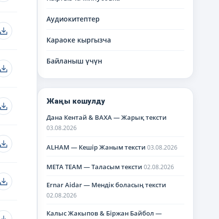
Аудиокитептер
Караоке кыргызча
Байланыш үчүн
Жаңы кошулду
Дана Кентай & BAXA — Жарық тексти
03.08.2026
ALHAM — Кешір Жаным тексти
03.08.2026
META TEAM — Таласым тексти
02.08.2026
Ernar Aidar — Мендік боласың тексти
02.08.2026
Калыс Жакыпов & Біржан Байбол —