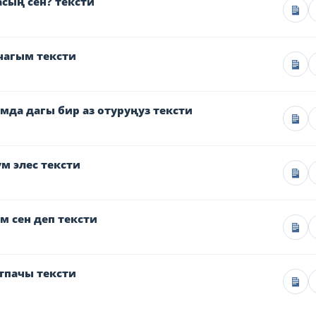
сың сен? тексти
чагым тексти
да дагы бир аз отуруңуз тексти
м элес тексти
 сен деп тексти
тпачы тексти