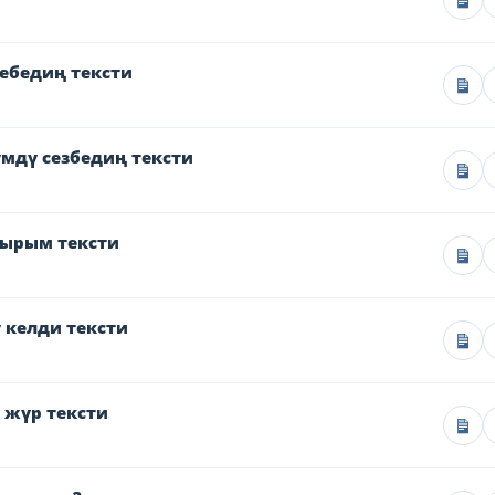
ебедиң тексти
мдү сезбедиң тексти
сырым тексти
 келди тексти
 жүр тексти