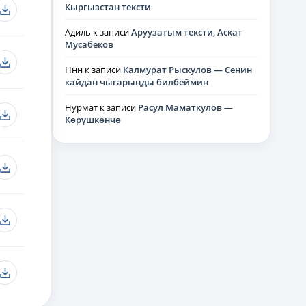
Кыргызстан тексти
Адиль
к записи
Аруузатым тексти, Аскат
Мусабеков
Ннн
к записи
Калмурат Рыскулов — Сенин
кайдан чыгарыңды билбеймин
Нурмат
к записи
Расул Маматкулов —
Көрүшкөнчө