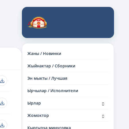
Жаны / Новинки
Жыйнактар / Сборники
Эн мыкты / Лучшая
Ырчылар / Исполнители
раскрыть
Ырлар
дочернее
меню
раскрыть
Жомоктор
дочернее
меню
Кыргызча минусовка