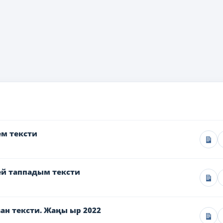
ем тексти
ей таппадым тексти
ан тексти. Жаңы ыр 2022