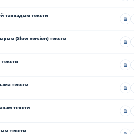
ей таппадым тексти
рым (Slow version) тексти
 тексти
ыма тексти
апам тексти
гым тексти