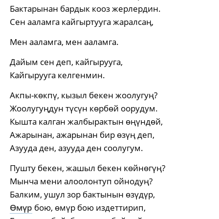
Бактарынан бардык кооз жерлердин.
Сен ааламга кайгыртууга жаралсаң,
Мен ааламга, мен ааламга.
Дайым сен деп, кайгырууга,
Кайгырууга келгенмин.
Акпы-көкпү, кызыл бекен жоолугуң?
Жоолугуңдун түсүн көрбөй оорудум.
Кышта калган жалбырактын өңүндөй,
Ажарынан, ажарынан бир өзүң деп,
Азууда ден, азууда ден соолугум.
Пушту бекен, жашыл бекен көйнөгүң?
Мынча мени алоолонтуп ойнодуң?
Балким, ушул зор бактынын өзүдүр,
Өмүр
бою, өмүр бою издеттирип,