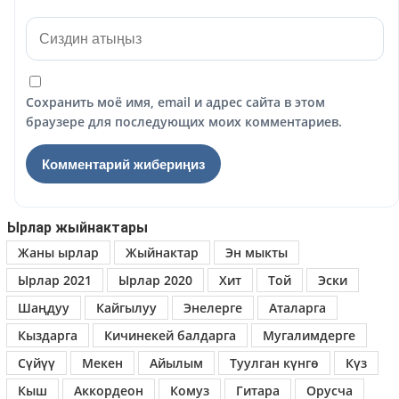
Сохранить моё имя, email и адрес сайта в этом
браузере для последующих моих комментариев.
Ырлар жыйнактары
Жаны ырлар
Жыйнактар
Эн мыкты
Ырлар 2021
Ырлар 2020
Хит
Той
Эски
Шаңдуу
Кайгылуу
Энелерге
Аталарга
Кыздарга
Кичинекей балдарга
Мугалимдерге
Сүйүү
Мекен
Айылым
Туулган күнгө
Күз
Кыш
Аккордеон
Комуз
Гитара
Орусча