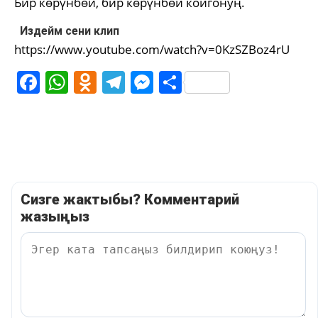
Бир көрүнбөй, бир көрүнбөй койгонуң.
Издейм сени клип
https://www.youtube.com/watch?v=0KzSZBoz4rU
Facebook
WhatsApp
Odnoklassniki
Telegram
Messenger
Share
Сизге жактыбы? Комментарий
жазыңыз