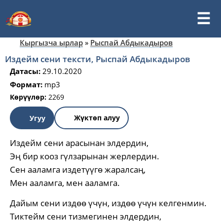
Кыргызча ырлар
»
Рыспай Абдыкадыров
Издейм сени тексти, Рыспай Абдыкадыров
Датасы:
29.10.2020
Формат:
mp3
Көрүүлөр:
2269
Жүктөп алуу
Угуу
Издейм сени арасынан элдердин,
Эң бир кооз гүлзарынан жерлердин.
Сен ааламга издетүүгө жаралсаң,
Мен ааламга, мен ааламга.
Дайым сени издөө үчүн, издөө үчүн келгенмин.
Тиктейм сени тизмегинен элдердин,