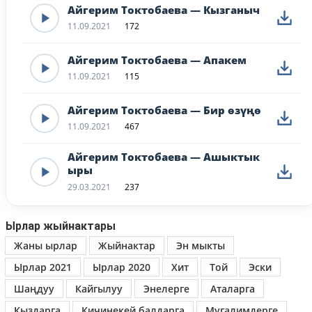
Айгерим Токтобаева — Кызганыч
11.09.2021
172
Айгерим Токтобаева — Апакем
11.09.2021
115
Айгерим Токтобаева — Бир өзүңө
11.09.2021
467
Айгерим Токтобаева — Ашыктык
ыры
29.03.2021
237
Ырлар жыйнактары
Жаны ырлар
Жыйнактар
Эн мыкты
Ырлар 2021
Ырлар 2020
Хит
Той
Эски
Шаңдуу
Кайгылуу
Энелерге
Аталарга
Кыздарга
Кичинекей балдарга
Мугалимдерге