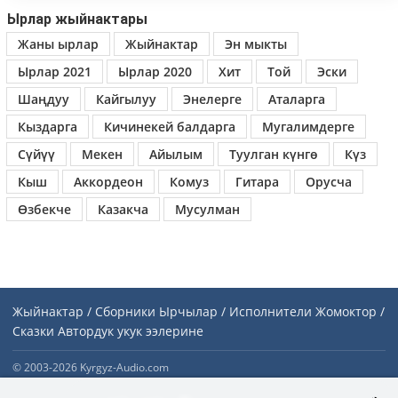
Ырлар жыйнактары
Жаны ырлар
Жыйнактар
Эн мыкты
Ырлар 2021
Ырлар 2020
Хит
Той
Эски
Шаңдуу
Кайгылуу
Энелерге
Аталарга
Кыздарга
Кичинекей балдарга
Мугалимдерге
Сүйүү
Мекен
Айылым
Туулган күнгө
Күз
Кыш
Аккордеон
Комуз
Гитара
Орусча
Өзбекче
Казакча
Мусулман
Жыйнактар / Сборники
Ырчылар / Исполнители
Жомоктор /
Сказки
Автордук укук ээлерине
© 2003-2026 Kyrgyz-Audio.com