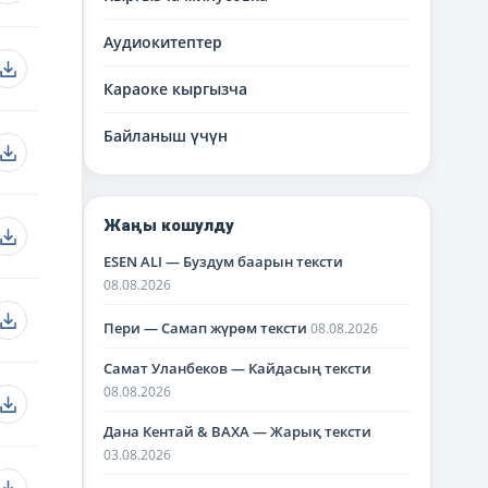
Аудиокитептер
Караоке кыргызча
Байланыш үчүн
Жаңы кошулду
ESEN ALI — Буздум баарын тексти
08.08.2026
Пери — Самап жүрөм тексти
08.08.2026
Самат Уланбеков — Кайдасың тексти
08.08.2026
Дана Кентай & BAXA — Жарық тексти
03.08.2026