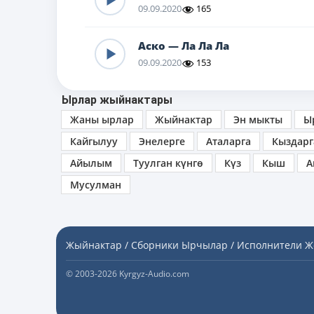
09.09.2020
165
Аско — Ла Ла Ла
09.09.2020
153
Ырлар жыйнактары
Жаны ырлар
Жыйнактар
Эн мыкты
Ы
Кайгылуу
Энелерге
Аталарга
Кыздарг
Айылым
Туулган күнгө
Күз
Кыш
А
Мусулман
Жыйнактар / Сборники
Ырчылар / Исполнители
Ж
© 2003-2026 Kyrgyz-Audio.com