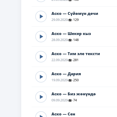
Аско — Сүйөмүн дечи
29.09.2020
129
Аско — Шекер кыз
28.09.2020
148
Аско — Тим эле тексти
22.09.2020
281
Аско — Дария
19.09.2020
250
Аско — Биз жөнүндө
09.09.2020
74
Аско — Сен