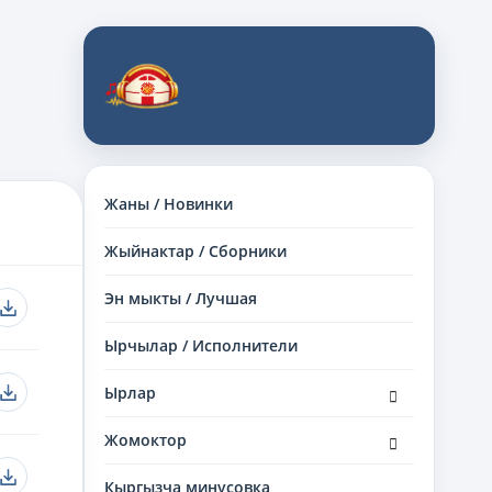
Жаны / Новинки
Жыйнактар / Сборники
Эн мыкты / Лучшая
Ырчылар / Исполнители
раскрыть
Ырлар
дочернее
меню
раскрыть
Жомоктор
дочернее
меню
Кыргызча минусовка