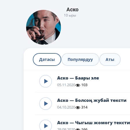
Аско
10 ыры
Датасы
Популярдуу
Аты
Аско — Баары эле
05.11.2020
103
Аско — Болсоң жубай тексти
04.10.2020
314
Аско — Чыгыш жомогу тексти
29.09.2020
166