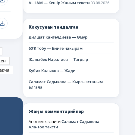
ALHAM — Кешір Жаным тексти
03.08.2026
Кокусунан тандалган
Дилшат Кангелдиева — Өмүр
60’K тобу — Бийге чакырам
Жаныбек Наралиев — Тагдыр
кен
акча
Кубик Калыков — Жади
Саламат Садыкова — Кыргызстаным
алгала
Жаңы комментарийлер
Аноним
к записи
Саламат Садыкова —
Ала-Тоо тексти