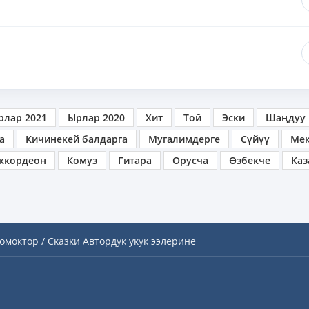
рлар 2021
Ырлар 2020
Хит
Той
Эски
Шаңдуу
а
Кичинекей балдарга
Мугалимдерге
Сүйүү
Ме
ккордеон
Комуз
Гитара
Орусча
Өзбекче
Каз
омоктор / Сказки
Автордук укук ээлерине