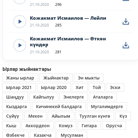
21.10.2020
296
Кожакмат Исмаилов — Лейли
21.10.2020
285
Кожакмат Исмаилов — Өткөн
күндөр
21.10.2020
281
Ырлар жыйнактары
Жаны ырлар
Жыйнактар
Эн мыкты
Ырлар 2021
Ырлар 2020
Хит
Той
Эски
Шаңдуу
Кайгылуу
Энелерге
Аталарга
Кыздарга
Кичинекей балдарга
Мугалимдерге
Сүйүү
Мекен
Айылым
Туулган күнгө
Күз
Кыш
Аккордеон
Комуз
Гитара
Орусча
Өзбекче
Казакча
Мусулман