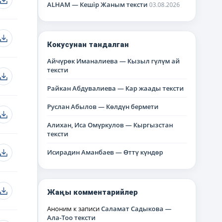
ALHAM — Кешір Жаным тексти
03.08.2026
Кокусунан тандалган
Айчүрөк Иманалиева — Кызыл гүлүм ай
тексти
Райкан Абдувалиева — Кар жаады тексти
Руслан Абылов — Көлдүн бермети
Алихан, Иса Омүркулов — Кыргызстан
тексти
Исирадин Аманбаев — Өттү күндөр
Жаңы комментарийлер
Аноним
к записи
Саламат Садыкова —
Ала-Тоо тексти