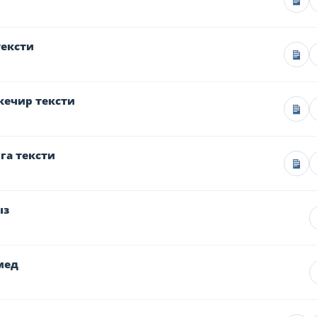
тексти
кечир тексти
га тексти
ыз
мед