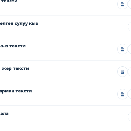
 тексти
елген сулуу кыз
кыз тексти
 жер тексти
арман тексти
бала