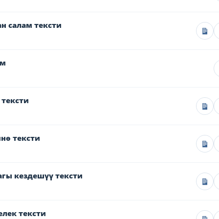
н салам тексти
үм
 тексти
нө тексти
агы кездешүү тексти
елек тексти