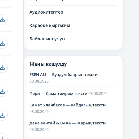
Аудиокитептер
Караоке кыргызча
Байланыш үчүн
Жаңы кошулду
ESEN ALI — Буздум баарын тексти
08.08.2026
Пери — Самап жүрөм тексти
08.08.2026
Самат Уланбеков — Кайдасың тексти
08.08.2026
Дана Кентай & BAXA — Жарық тексти
03.08.2026