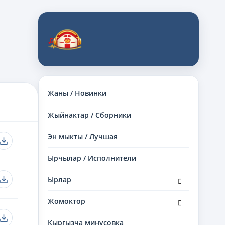
Жаны / Новинки
Жыйнактар / Сборники
Эн мыкты / Лучшая
Ырчылар / Исполнители
раскрыть
Ырлар
дочернее
меню
раскрыть
Жомоктор
дочернее
меню
Кыргызча минусовка