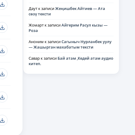
Даут
к записи
Жеңишбек Айтиев — Ата
сөзү тексти
Жомарт
к записи
Айгерим Расул кызы —
Роза
Аноним
к записи
Сагыныч Нурланбек уулу
— Жашырган махабатым тексти
Савар
к записи
Бай атам ,Кедей атам аудио
китеп.