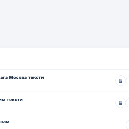
ага Москва тексти
им тексти
чкам