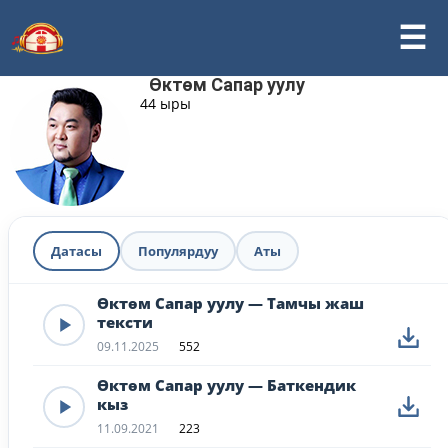
Өктөм Сапар уулу
44 ыры
Датасы
Популярдуу
Аты
Өктөм Сапар уулу — Тамчы жаш
тексти
09.11.2025
552
Өктөм Сапар уулу — Баткендик
кыз
11.09.2021
223