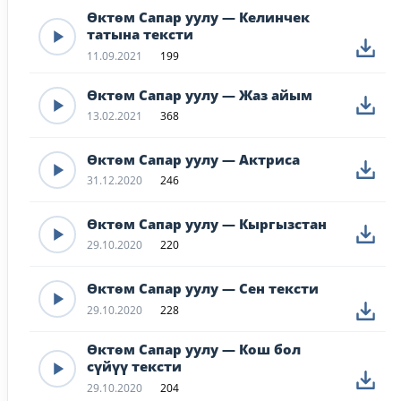
Өктөм Сапар уулу — Келинчек
татына тексти
11.09.2021
199
Өктөм Сапар уулу — Жаз айым
13.02.2021
368
Өктөм Сапар уулу — Актриса
31.12.2020
246
Өктөм Сапар уулу — Кыргызстан
29.10.2020
220
Өктөм Сапар уулу — Сен тексти
29.10.2020
228
Өктөм Сапар уулу — Кош бол
сүйүү тексти
29.10.2020
204