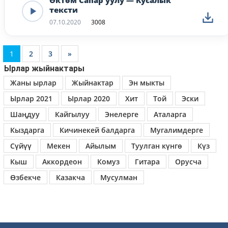
Өктөм Сапар уулу — Кусалык
тексти
07.10.2020
3008
1
2
3
»
Ырлар жыйнактары
Жаны ырлар
Жыйнактар
Эн мыкты
Ырлар 2021
Ырлар 2020
Хит
Той
Эски
Шаңдуу
Кайгылуу
Энелерге
Аталарга
Кыздарга
Кичинекей балдарга
Мугалимдерге
Сүйүү
Мекен
Айылым
Туулган күнгө
Күз
Кыш
Аккордеон
Комуз
Гитара
Орусча
Өзбекче
Казакча
Мусулман