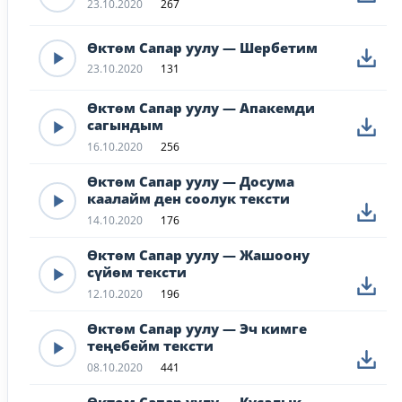
23.10.2020
267
Өктөм Сапар уулу — Шербетим
23.10.2020
131
Өктөм Сапар уулу — Апакемди
сагындым
16.10.2020
256
Өктөм Сапар уулу — Досума
каалайм ден соолук тексти
14.10.2020
176
Өктөм Сапар уулу — Жашоону
сүйөм тексти
12.10.2020
196
Өктөм Сапар уулу — Эч кимге
теңебейм тексти
08.10.2020
441