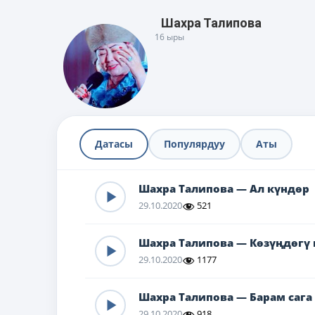
Шахра Талипова
16 ыры
Датасы
Популярдуу
Аты
Шахра Талипова — Ал күндөр
29.10.2020
521
Шахра Талипова — Көзүңдөгү 
29.10.2020
1177
Шахра Талипова — Барам сага
29.10.2020
918