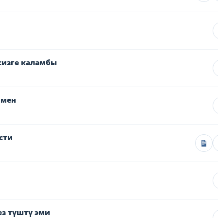
сизге каламбы
 мен
сти
ез түштү эми