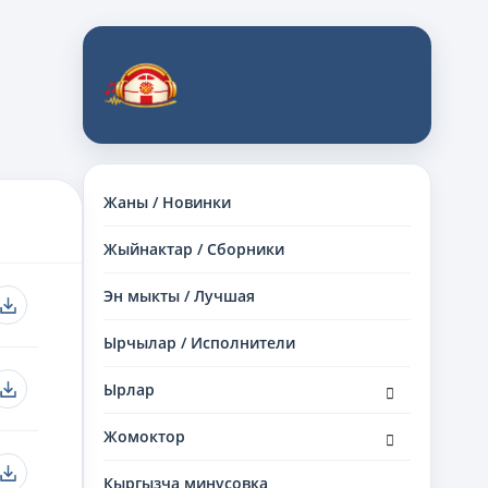
Жаны / Новинки
Жыйнактар / Сборники
Эн мыкты / Лучшая
Ырчылар / Исполнители
раскрыть
Ырлар
дочернее
меню
раскрыть
Жомоктор
дочернее
меню
Кыргызча минусовка