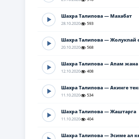
Шахра Талипова — Махабат
28.10.2020
593
Шахра Талипова — Жолукпай 
20.10.2020
568
Шахра Талипова — Апам жана
12.10.2020
408
Шахра Талипова — Акинге тек
11.10.2020
534
Шахра Талипова — Жаштарга
11.10.2020
404
Шахра Талипова — Эсиме ал к