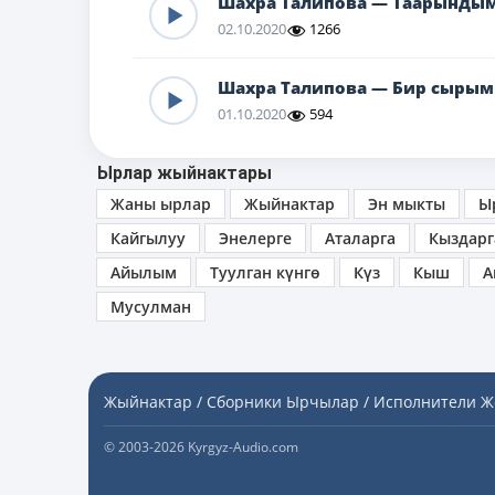
Шахра Талипова — Таарындым
02.10.2020
1266
Шахра Талипова — Бир сырым
01.10.2020
594
Ырлар жыйнактары
Жаны ырлар
Жыйнактар
Эн мыкты
Ы
Кайгылуу
Энелерге
Аталарга
Кыздарг
Айылым
Туулган күнгө
Күз
Кыш
А
Мусулман
Жыйнактар / Сборники
Ырчылар / Исполнители
Ж
© 2003-2026 Kyrgyz-Audio.com