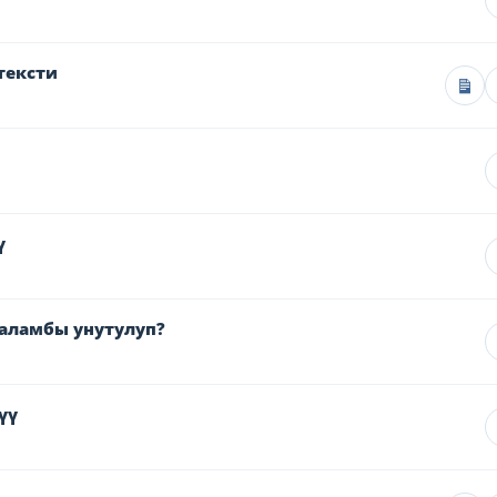
тексти
ү
каламбы унутулуп?
үү