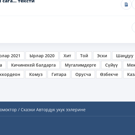
 сага… тексти
рлар 2021
Ырлар 2020
Хит
Той
Эски
Шаңдуу
а
Кичинекей балдарга
Мугалимдерге
Сүйүү
Ме
ккордеон
Комуз
Гитара
Орусча
Өзбекче
Каз
омоктор / Сказки
Автордук укук ээлерине