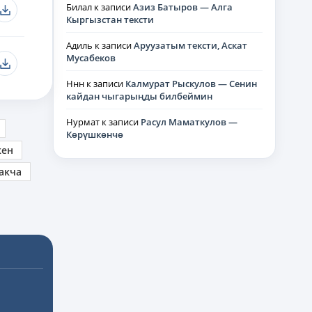
Билал
к записи
Азиз Батыров — Алга
Кыргызстан тексти
Адиль
к записи
Аруузатым тексти, Аскат
Мусабеков
Ннн
к записи
Калмурат Рыскулов — Сенин
кайдан чыгарыңды билбеймин
Нурмат
к записи
Расул Маматкулов —
Көрүшкөнчө
кен
акча