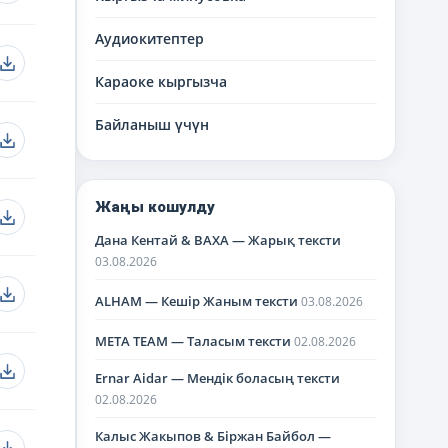
Аудиокитептер
Караоке кыргызча
Байланыш үчүн
Жаңы кошулду
Дана Кентай & BAXA — Жарық тексти
03.08.2026
ALHAM — Кешір Жаным тексти
03.08.2026
META TEAM — Таласым тексти
02.08.2026
Ernar Aidar — Мендік боласың тексти
02.08.2026
Калыс Жакыпов & Біржан Байбол —