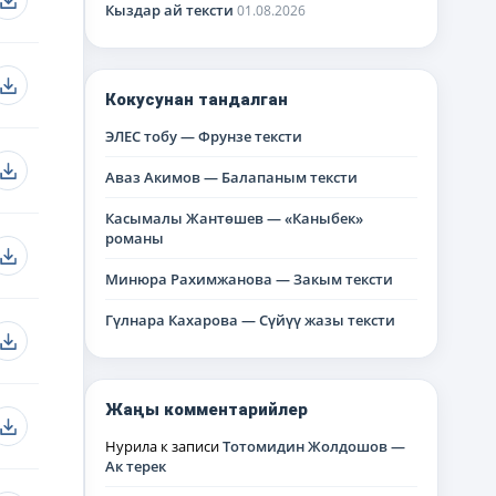
Кыздар ай тексти
01.08.2026
Кокусунан тандалган
ЭЛЕС тобу — Фрунзе тексти
Аваз Акимов — Балапаным тексти
Касымалы Жантөшев — «Каныбек»
романы
Минюра Рахимжанова — Закым тексти
Гүлнара Кахарова — Сүйүү жазы тексти
Жаңы комментарийлер
Нурила
к записи
Тотомидин Жолдошов —
Ак терек