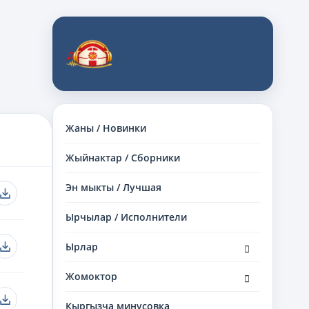
Жаны / Новинки
Жыйнактар / Сборники
Эн мыкты / Лучшая
Ырчылар / Исполнители
раскрыть
Ырлар
дочернее
меню
раскрыть
Жомоктор
дочернее
меню
Кыргызча минусовка