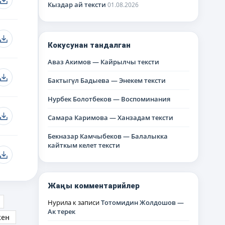
Кыздар ай тексти
01.08.2026
Кокусунан тандалган
Аваз Акимов — Кайрылчы тексти
Бактыгүл Бадыева — Энекем тексти
Нурбек Болотбеков — Воспоминания
Самара Каримова — Ханзадам тексти
Бекназар Камчыбеков — Балалыкка
кайткым келет тексти
Жаңы комментарийлер
Нурила
к записи
Тотомидин Жолдошов —
Ак терек
кен