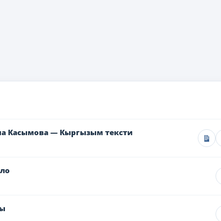
ина Касымова — Кыргызым тексти
оло
кы