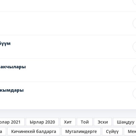
йүүм
ракчылары
закымдары
рлар 2021
Ырлар 2020
Хит
Той
Эски
Шаңдуу
а
Кичинекей балдарга
Мугалимдерге
Сүйүү
Ме