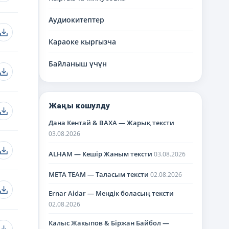
Аудиокитептер
Караоке кыргызча
Байланыш үчүн
Жаңы кошулду
Дана Кентай & BAXA — Жарық тексти
03.08.2026
ALHAM — Кешір Жаным тексти
03.08.2026
META TEAM — Таласым тексти
02.08.2026
Ernar Aidar — Мендік боласың тексти
02.08.2026
Калыс Жакыпов & Біржан Байбол —