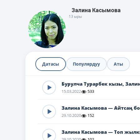
Залина Касымова
13 ыры
Датасы
Популярдуу
Аты
Бурулча Турарбек кызы, Зал
15.03.2022
533
Залина Касымова — Айтсаң б
29.10.2020
152
Залина Касымова — Топ жыл
29.10.2020
102