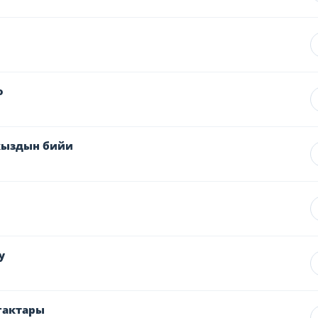
о
кыздын бийи
у
гактары