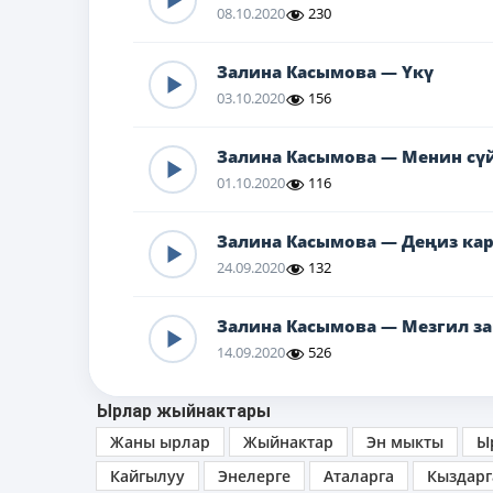
08.10.2020
230
Залина Касымова — Үкү
03.10.2020
156
Залина Касымова — Менин сү
01.10.2020
116
Залина Касымова — Деңиз ка
24.09.2020
132
Залина Касымова — Мезгил 
14.09.2020
526
Ырлар жыйнактары
Жаны ырлар
Жыйнактар
Эн мыкты
Ы
Кайгылуу
Энелерге
Аталарга
Кыздарг