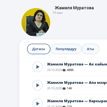
Жамиля Муратова
10 ыры
Датасы
Популярдуу
Аты
Жамиля Муратова — Ак кайың
29.10.2020
4886
Жамиля Муратова — Апа мээ
20.10.2020
146
Жамиля Муратова — Каркыра
15.10.2020
225