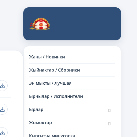
Жаны / Новинки
Жыйнактар / Сборники
Эн мыкты / Лучшая
Ырчылар / Исполнители
раскрыть
Ырлар
дочернее
меню
раскрыть
Жомоктор
дочернее
меню
Кыргызча минусовка