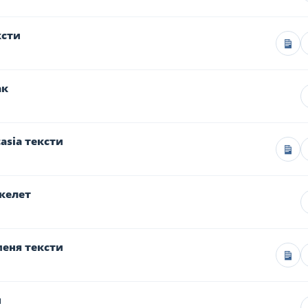
ксти
ак
asia тексти
келет
еня тексти
ы