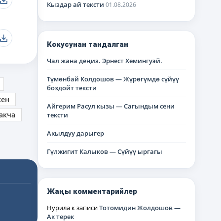
Кыздар ай тексти
01.08.2026
Кокусунан тандалган
Чал жана деңиз. Эрнест Хемингуэй.
Түмөнбай Колдошов — Жүрөгүмдө сүйүү
боздойт тексти
кен
Айгерим Расул кызы — Сагындым сени
акча
тексти
Акылдуу дарыгер
Гүлжигит Калыков — Сүйүү ыргагы
Жаңы комментарийлер
Нурила
к записи
Тотомидин Жолдошов —
Ак терек