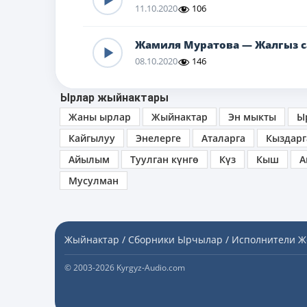
11.10.2020
106
Жамиля Муратова — Жалгыз с
08.10.2020
146
Ырлар жыйнактары
Жаны ырлар
Жыйнактар
Эн мыкты
Ы
Кайгылуу
Энелерге
Аталарга
Кыздарг
Айылым
Туулган күнгө
Күз
Кыш
А
Мусулман
Жыйнактар / Сборники
Ырчылар / Исполнители
Ж
© 2003-2026 Kyrgyz-Audio.com