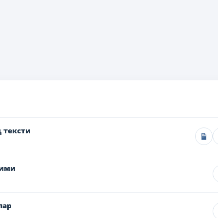
 тексти
рими
лар