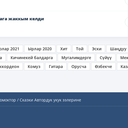
ага жаккым келди
рлар 2021
Ырлар 2020
Хит
Той
Эски
Шаңдуу
а
Кичинекей балдарга
Мугалимдерге
Сүйүү
Ме
ккордеон
Комуз
Гитара
Орусча
Өзбекче
Каз
омоктор / Сказки
Автордук укук ээлерине