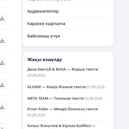
Аудиокитептер
Караоке кыргызча
Байланыш үчүн
Жаңы кошулду
Дана Кентай & BAXA — Жарық тексти
03.08.2026
ALHAM — Кешір Жаным тексти
03.08.2026
META TEAM — Таласым тексти
02.08.2026
Ernar Aidar — Мендік боласың тексти
02.08.2026
Калыс Жакыпов & Біржан Байбол —