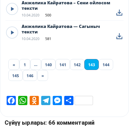
Анжелика Кайратова – Сени ойлосом
тексти
10.04.2020
500
Анжелика Кайратова — Сагыныч
тексти
10.04.2020
581
…
«
1
140
141
142
143
144
145
146
»
Facebook
WhatsApp
Odnoklassniki
Telegram
Messenger
Share
Сүйүү ырлары: 66 комментарий