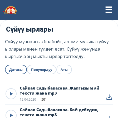
Сүйүү ырлары
Сүйүү музыкасыз болбойт, ал эми музыка сүйүү
ырлары менен гүлдөп өсөт. Сүйүү жөнүндө
кыргызча эң мыкты ырлар топтолду.
Датасы
Популярдуу
Аты
Сайкал Садыбакасова. Жалгызым ай
тексти жана mp3
12.04.2020
501
Сайкал Садыбакасова. Кой дебедиң
тексти жана mp3