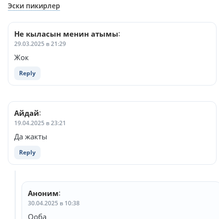
Навигация
Эски пикирлер
по
комментариям
Не кыласын менин атымы
:
29.03.2025 в 21:29
Жок
Reply
Айдай
:
19.04.2025 в 23:21
Да жакты
Reply
Аноним
:
30.04.2025 в 10:38
Ооба