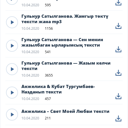
10.04.2020
595
Гульнур Сатылганова. Жамгыр төктү
тексти жана mp3
10.04.2020
1156
Гульнур Сатылганова — Сен менин
жазылбаган ырларымсың тексти
10.04.2020
541
Гульнур Сатылганова — Жазым келчи
тексти
10.04.2020
3655
Анжелика & Кубат Тургумбаев-
Назданып тексти
10.04.2020
457
Анжелика – Свет Моей Любви тексти
10.04.2020
211