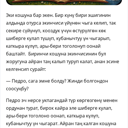
Эки кошуна бар экен. Бир күнү бири эшигинин
алдында отурса экинчиси үйүнөн чыга келип, так
секире сүйүнүп, кооздук үчүн өстүрүлгөн көк
шиберге кулап түшүп, кубанычтуу үн чыгарып,
каткыра күлүп, ары-бери тоголонуп оонай
баштайт. Биринчи кошуна экинчисинин бул
жоругуна айран таң калып туруп калат, анан эсине
келгенсип сурайт:
— Педро, сага эмне болду? Жинди болгондон
соосуңбу?
Педро эч нерсе укпагандай түр көргөзгөнү менен
ордунан турат, бирок кайра эле шиберге кулап,
ары-бери тоголоно оонап, каткыра күлүп,
кубанычтуу үн чыгарат. Айран таң калган кошуна