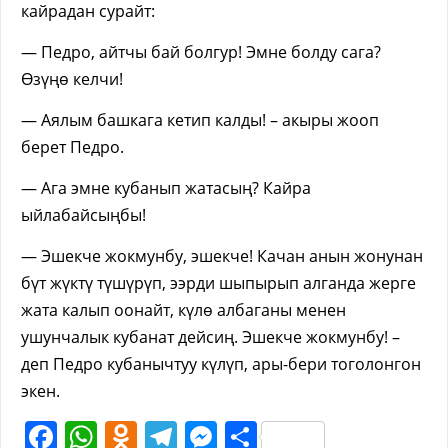
кайрадан сурайт:
— Педро, айтчы бай болгур! Эмне болду сага?
Өзүңө келчи!
— Аялым башкага кетип калды! – акыры жооп
берет Педро.
— Ага эмне кубанып жатасың? Кайра
ыйлабайсыңбы!
— Эшекче жокмунбу, эшекче! Качан анын жонунан
бүт жүктү түшүрүп, ээрди шыпырып алганда жерге
жата калып оонайт, күлө албаганы менен
ушунчалык кубанат дейсиң. Эшекче жокмунбу! –
деп Педро кубанычтуу күлүп, ары-бери тоголонгон
экен.
Facebook
WhatsApp
Odnoklassniki
Telegram
Messenger
Share