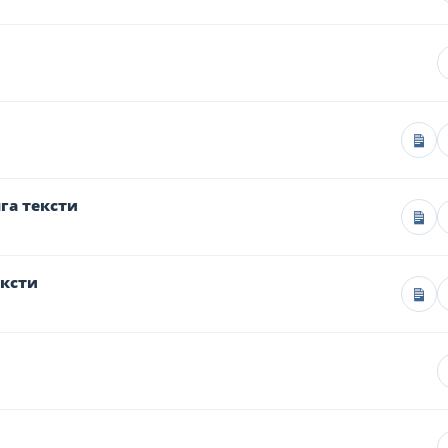
га тексти
ексти