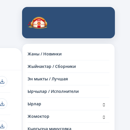
Жаны / Новинки
Жыйнактар / Сборники
Эн мыкты / Лучшая
Ырчылар / Исполнители
раскрыть
Ырлар
дочернее
меню
раскрыть
Жомоктор
дочернее
меню
Кыргызча минусовка