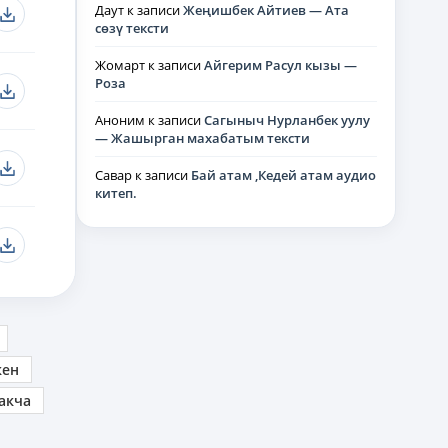
Даут
к записи
Жеңишбек Айтиев — Ата
сөзү тексти
Жомарт
к записи
Айгерим Расул кызы —
Роза
Аноним
к записи
Сагыныч Нурланбек уулу
— Жашырган махабатым тексти
Савар
к записи
Бай атам ,Кедей атам аудио
китеп.
кен
акча