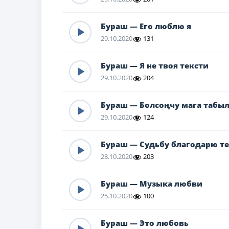
Бураш — Его люблю я
29.10.2020
131
Бураш — Я не твоя тексти
29.10.2020
204
Бураш — Болсоңчу мага табыл
29.10.2020
124
Бураш — Судьбу благодарю т
28.10.2020
203
Бураш — Музыка любви
25.10.2020
100
Бураш — Это любовь