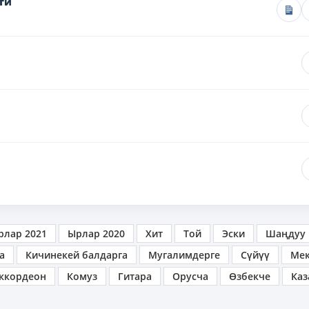
ти
рлар 2021
Ырлар 2020
Хит
Той
Эски
Шаңдуу
а
Кичинекей балдарга
Мугалимдерге
Сүйүү
Ме
ккордеон
Комуз
Гитара
Орусча
Өзбекче
Каз