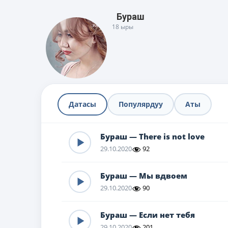
Бураш
18 ыры
Датасы
Популярдуу
Аты
Бураш — There is not love
29.10.2020
92
Бураш — Мы вдвоем
29.10.2020
90
Бураш — Если нет тебя
29.10.2020
201