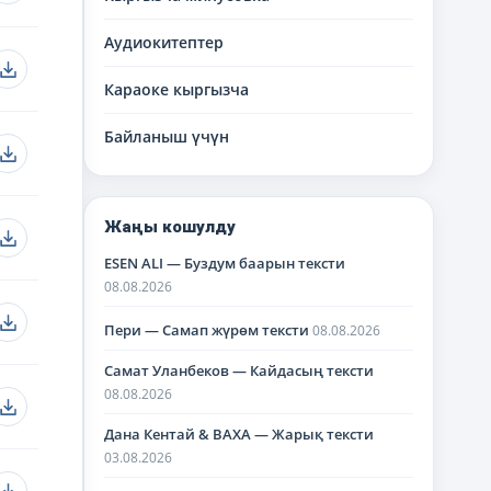
Аудиокитептер
Караоке кыргызча
Байланыш үчүн
Жаңы кошулду
ESEN ALI — Буздум баарын тексти
08.08.2026
Пери — Самап жүрөм тексти
08.08.2026
Самат Уланбеков — Кайдасың тексти
08.08.2026
Дана Кентай & BAXA — Жарық тексти
03.08.2026