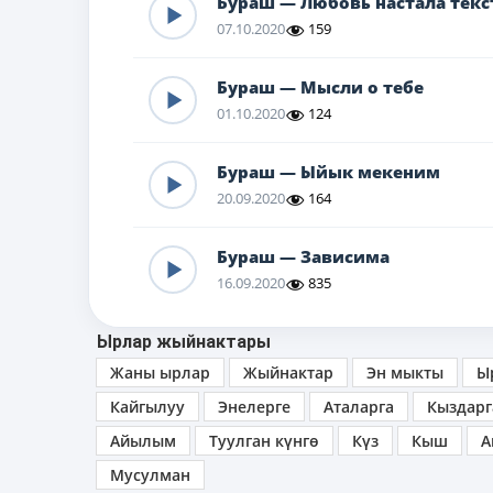
Бураш — Любовь настала текс
07.10.2020
159
Бураш — Мысли о тебе
01.10.2020
124
Бураш — Ыйык мекеним
20.09.2020
164
Бураш — Зависима
16.09.2020
835
Ырлар жыйнактары
Жаны ырлар
Жыйнактар
Эн мыкты
Ы
Кайгылуу
Энелерге
Аталарга
Кыздарг
Айылым
Туулган күнгө
Күз
Кыш
А
Мусулман