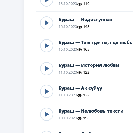
16.10.2020
110
Бураш — Недоступная
16.10.2020
148
Бураш — Там где ты, где люб
16.10.2020
165
Бураш — История любви
11.10.2020
122
Бураш — Ак сүйүү
11.10.2020
138
Бураш — Нелюбовь тексти
10.10.2020
156