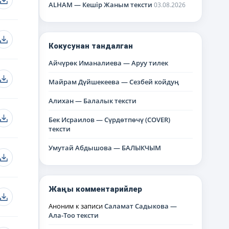
ALHAM — Кешір Жаным тексти
03.08.2026
Кокусунан тандалган
Айчүрөк Иманалиева — Аруу тилек
Майрам Дүйшекеева — Сезбей койдуң
Алихан — Балалык тексти
Бек Исраилов — Сүрдөтпөчү (COVER)
тексти
Умутай Абдышова — БАЛЫКЧЫМ
Жаңы комментарийлер
Аноним
к записи
Саламат Садыкова —
Ала-Тоо тексти