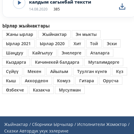
калдым сагынбай тексти
14.08.2020
385
Ырлар жыйнактары
Жаны ырлар
Жыйнактар
Эн мыкты
Ырлар 2021
Ырлар 2020
Хит
Той
Эски
Шаңдуу
Кайгылуу
Энелерге
Аталарга
Кыздарга
Кичинекей балдарга
Мугалимдерге
Сүйүү
Мекен
Айылым
Туулган күнгө
Күз
Кыш
Аккордеон
Комуз
Гитара
Орусча
Өзбекче
Казакча
Мусулман
Жыйнактар / Сборники
Ырчылар / Исполнители
Жомоктор /
Сказки
Автордук укук ээлерине