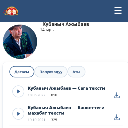
Кубаныч Ажыбаев
14 ыры
Датасы
Популярдуу
Аты
Кубаныч Ажыбаев — Сага тексти
18.06.2022
810
Кубаныч Ажыбаев — Банкеттеги
махабат тексти
19.10.2021
325